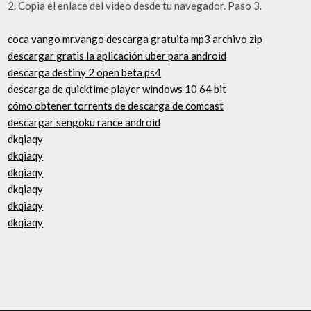
2. Copia el enlace del video desde tu navegador. Paso 3.
coca vango mr.vango descarga gratuita mp3 archivo zip
descargar gratis la aplicación uber para android
descarga destiny 2 open beta ps4
descarga de quicktime player windows 10 64 bit
cómo obtener torrents de descarga de comcast
descargar sengoku rance android
dkqiaqy
dkqiaqy
dkqiaqy
dkqiaqy
dkqiaqy
dkqiaqy