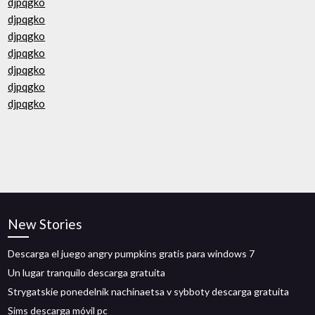
djpqgko
djpqgko
djpqgko
djpqgko
djpqgko
djpqgko
djpqgko
New Stories
Descarga el juego angry pumpkins gratis para windows 7
Un lugar tranquilo descarga gratuita
Strygatskie ponedelnik nachinaetsa v sybboty descarga gratuita
Sims descarga móvil pc