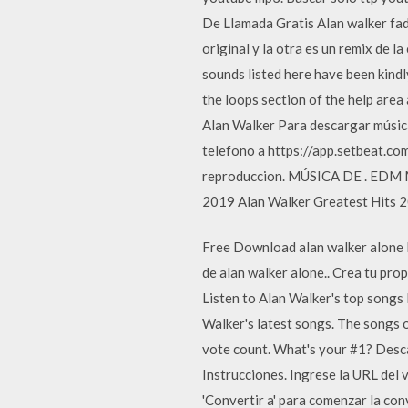
De Llamada Gratis Alan walker fa
original y la otra es un remix de l
sounds listed here have been kindl
the loops section of the help are
Alan Walker Para descargar música
telefono a https://app.setbeat.com 
reproduccion. MÚSICA DE . EDM M
2019 Alan Walker Greatest Hits 
Free Download alan walker alone M
de alan walker alone.. Crea tu pr
Listen to Alan Walker's top songs 
Walker's latest songs. The songs o
vote count. What's your #1? Desca
Instrucciones. Ingrese la URL del 
'Convertir a' para comenzar la co