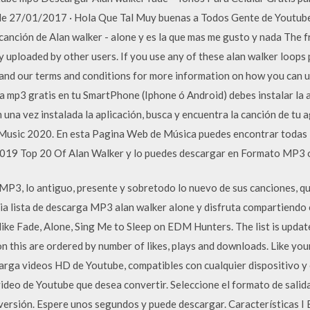
de 27/01/2017 · Hola Que Tal Muy buenas a Todos Gente de Youtube E
a canción de Alan walker - alone y es la que mas me gusto y nada The 
y uploaded by other users. If you use any of these alan walker loop
a and our terms and conditions for more information on how you can 
 mp3 gratis en tu SmartPhone (Iphone ó Android) debes instalar la 
una vez instalada la aplicación, busca y encuentra la canción de tu a
usic 2020. En esta Pagina Web de Música puedes encontrar todas l
2019 Top 20 Of Alan Walker y lo puedes descargar en Formato MP3
P3, lo antiguo, presente y sobretodo lo nuevo de sus canciones, qu
opia lista de descarga MP3 alan walker alone y disfruta compartiend
like Fade, Alone, Sing Me to Sleep on EDM Hunters. The list is updated
n this are ordered by number of likes, plays and downloads. Like yo
rga videos HD de Youtube, compatibles con cualquier dispositivo y 
video de Youtube que desea convertir. Seleccione el formato de salida 
nversión. Espere unos segundos y puede descargar. Características I