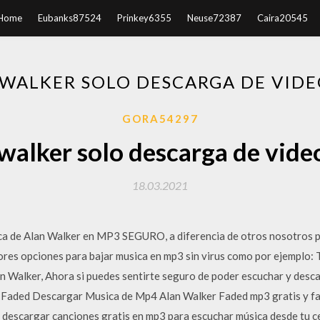
Home
Eubanks87524
Prinkey6355
Neuse72387
Caira20545
WALKER SOLO DESCARGA DE VIDE
GORA54297
walker solo descarga de vid
18.03.2021
ica de Alan Walker en MP3 SEGURO, a diferencia de otros nosotros p
jores opciones para bajar musica en mp3 sin virus como por ejemplo:
n Walker, Ahora si puedes sentirte seguro de poder escuchar y desca
aded Descargar Musica de Mp4 Alan Walker Faded mp3 gratis y fac
 descargar canciones gratis en mp3 para escuchar música desde tu ce