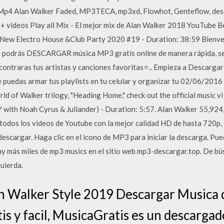
 Mp4 Alan Walker Faded, MP3TECA, mp3xd, Flowhot, Genteflow, des
0+ videos Play all Mix - El mejor mix de Alan Walker 2018 YouTube 
New Electro House &Club Party 2020 #19 - Duration: 38:59 Bien
odrás DESCARGAR música MP3 gratis online de manera rápida, senc
traras tus artistas y canciones favoritas⭐.. Empieza a Descargar 
e puedas armar tus playlists en tu celular y organizar tu 02/06/2016
rld of Walker trilogy, "Heading Home," check out the official music vi
with Noah Cyrus & Juliander) - Duration: 5:57. Alan Walker 55,924
todos los videos de Youtube con la mejor calidad HD de hasta 720p
descargar. Haga clic en el icono de MP3 para iniciar la descarga. P
más miles de mp3 musics en el sitio web mp3-descargar.top. De búsq
uierda.
 Walker Style 2019 Descargar Musica 
is y facil, MusicaGratis es un descargad