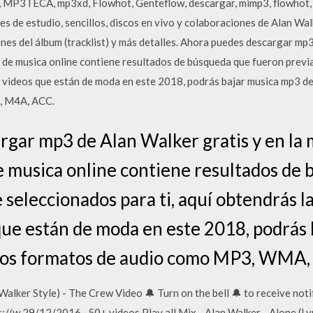
 MP3TECA, mp3xd, Flowhot, Genteflow, descargar, mimp3, flowhot, 
 de estudio, sencillos, discos en vivo y colaboraciones de Alan Walk
nes del álbum (tracklist) y más detalles. Ahora puedes descargar mp3
st de musica online contiene resultados de búsqueda que fueron previ
 videos que están de moda en este 2018, podrás bajar musica mp3 d
, M4A, ACC.
gar mp3 de Alan Walker gratis y en la m
 de musica online contiene resultados de
seleccionados para ti, aquí obtendrás l
que están de moda en este 2018, podrás
ios formatos de audio como MP3, WMA,
alker Style) - The Crew Video 🔔 Turn on the bell 🔔 to receive not
//w 29/12/2016 · 50+ videos Play all Mix - Alan Walker - Alone (Lyr