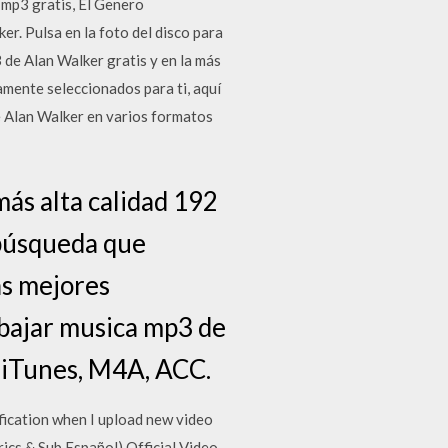
mp3 gratis, El Genero
er. Pulsa en la foto del disco para
 de Alan Walker gratis y en la más
amente seleccionados para ti, aquí
e Alan Walker en varios formatos
ás alta calidad 192
 búsqueda que
as mejores
 bajar musica mp3 de
 iTunes, M4A, ACC.
ification when I upload new video
ics & Sub Español) Official Video