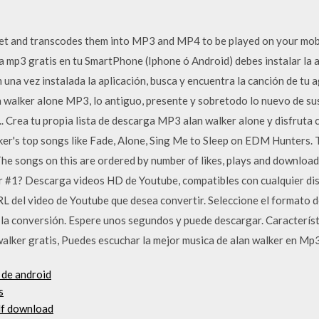
net and transcodes them into MP3 and MP4 to be played on your mo
mp3 gratis en tu SmartPhone (Iphone ó Android) debes instalar la a
una vez instalada la aplicación, busca y encuentra la canción de tu a
walker alone MP3, lo antiguo, presente y sobretodo lo nuevo de sus
.. Crea tu propia lista de descarga MP3 alan walker alone y disfruta
r's top songs like Fade, Alone, Sing Me to Sleep on EDM Hunters. The
 The songs on this are ordered by number of likes, plays and download
r #1? Descarga videos HD de Youtube, compatibles con cualquier di
RL del video de Youtube que desea convertir. Seleccione el formato de 
 la conversión. Espere unos segundos y puede descargar. Característ
alker gratis, Puedes escuchar la mejor musica de alan walker en Mp
 de android
s
pdf download