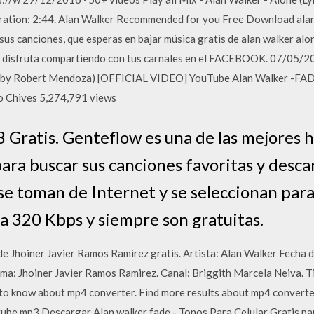
ration: 2:44. Alan Walker Recommended for you Free Download alan
us canciones, que esperas en bajar música gratis de alan walker alone
 disfruta compartiendo con tus carnales en el FACEBOOK. 07/05/201
er by Robert Mendoza) [OFFICIAL VIDEO] YouTube Alan Walker -FA
o Chives 5,274,791 views
Gratis. Genteflow es una de las mejores 
para buscar sus canciones favoritas y desca
 se toman de Internet y se seleccionan para
a 320 Kbps y siempre son gratuitas.
de Jhoiner Javier Ramos Ramirez gratis. Artista: Alan Walker Fecha
a: Jhoiner Javier Ramos Ramirez. Canal: Briggith Marcela Neiva. T
o know about mp4 converter. Find more results about mp4 converter
ube mp3 Descargar Alan walker fade - Tonos Para Celular Gratis par