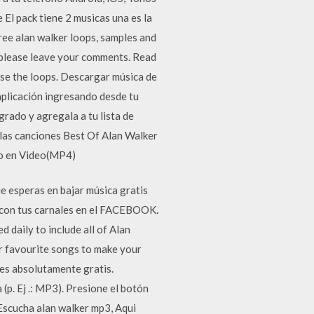
l pack tiene 2 musicas una es la
free alan walker loops, samples and
s please leave your comments. Read
use the loops. Descargar música de
aplicación ingresando desde tu
grado y agregala a tu lista de
as canciones Best Of Alan Walker
 o en Video(MP4)
e esperas en bajar música gratis
o con tus carnales en el FACEBOOK.
 daily to include all of Alan
ur favourite songs to make your
es absolutamente gratis.
(p. Ej .: MP3). Presione el botón
 Escucha alan walker mp3, Aqui