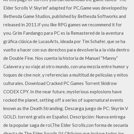
Elder Scrolls V: Skyrim" adapted for PC.Game was developed by
Bethesda Game Studios, published by Bethesda Softworks and
released in 2011.If you like RPG games we recommend it for
you. Grim Fandango para PC es la Remastered de la aventura
gráfica clásica de LucasArts, ideada por Tim Schafer, que se ha
vuelto a hacer con sus derechos para devolverla a la vida dentro
de Double Fine. Nos cuenta la historia de Manuel “Manny”
Calavera y su viaje al otro mundo, con una mezcla entre humor y
toques de cine noir, y referencias a multitud de películas y mitos
culturales. Download Cracked PC Games Torrent Skidrow
CODEX CPY. In the near future, mysterious explosions have
rocked the planet, setting off a series of supernatural events
known as the Death Stranding. Descarga juego de PC: Skyrim V
GOLD. torrent gratis en Español. Descripción: Nueva entrega
de la popular saga de rol,The Elder Scrolls,con forma de secuela
directa de The Elder Scrolls IV: Oblivion,que incluye todos los