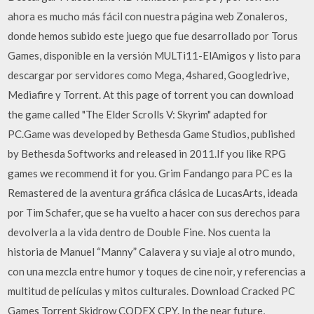
ahora es mucho más fácil con nuestra página web Zonaleros,
donde hemos subido este juego que fue desarrollado por Torus
Games, disponible en la versión MULTi11-ElAmigos y listo para
descargar por servidores como Mega, 4shared, Googledrive,
Mediafire y Torrent. At this page of torrent you can download
the game called "The Elder Scrolls V: Skyrim" adapted for
PC.Game was developed by Bethesda Game Studios, published
by Bethesda Softworks and released in 2011.If you like RPG
games we recommend it for you. Grim Fandango para PC es la
Remastered de la aventura gráfica clásica de LucasArts, ideada
por Tim Schafer, que se ha vuelto a hacer con sus derechos para
devolverla a la vida dentro de Double Fine. Nos cuenta la
historia de Manuel “Manny” Calavera y su viaje al otro mundo,
con una mezcla entre humor y toques de cine noir, y referencias a
multitud de películas y mitos culturales. Download Cracked PC
Games Torrent Skidrow CODEX CPY. In the near future,