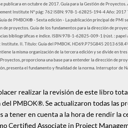
s se publicara en octubre de 2017. Guía para la Gestión de Proyecto
agement Institute Nº pág: 762 ISBN: 978-1-62825-194-4 Año: 2017
uía de PMBOK® - Sexta edición - La publicación principal de PMI se 
ón de proyectos. Guía de los fundamentos para la dirección de pro
cias bibliográficas e índice. ISBN 978-1-62825-009-1 (rúst. : papel a
t Institute. II. Título: Guía del PMBOK. HD69.P75G845 2013 658.
ne la misma organización de la tercera edición y se divide en tres 
e Proyectos, proporciona una base para entender la dirección de proy
ción, presenta el fundamento y finalidad de la norma. Interruptor de
acer realizar la revisión de este libro tot
a del PMBOK®. Se actualizaron todas las pr
 a tener en cuenta a la hora de rendir la c
omo Certified Associate in Project Manag