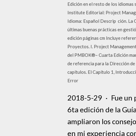
Edición en el resto de los idioma
Institute Editorial: Project Man
Idioma: Español Descrip ción. La G
últimas buenas prácticas en gesti
edición páginas cm Incluye referen
Proyectos. I. Project Managemen
del PMBOK®– Cuarta Edición mantie
de referencia para la Dirección d
capítulos. El Capítulo 1, Introduc
Error
2018-5-29 · Fue un pl
6ta edición de la Guí
ampliaron los consejos
en mi experiencia c