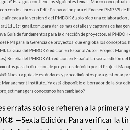
ta guía? Esta guía contiene los siguientes temas: Marco conceptual
con con los libros en Pdf : Preparacion para el Examen PMP V9 de 
le alineada a la version 6 del PMBOK 6,solo pido una colaboracion ,
sper11111@gmail.com, para darles mas detalles y capturas de image
ueva Guía de fundamentos para la dirección de proyectos, el PMBOK 6t
 del PMI para la Gerencia de proyectos, que engloba los conceptos, 
MI. La Guía del PMBOK 6 edición en Español Autor: Project Manage
es) Reseña del PMBOK 6ta edición en Español La sexta edición del
damentos para la dirección de proyectos definida por el Project Man
ok® Nuestra guía de estándares y procedimientos para gestionar pro
 Management Institute.. Ya está disponible el borrador de la 6ta ed
s project managers conocemos han cambiado?
s erratas solo se refieren a la primera 
® —Sexta Edición. Para verificar la tira