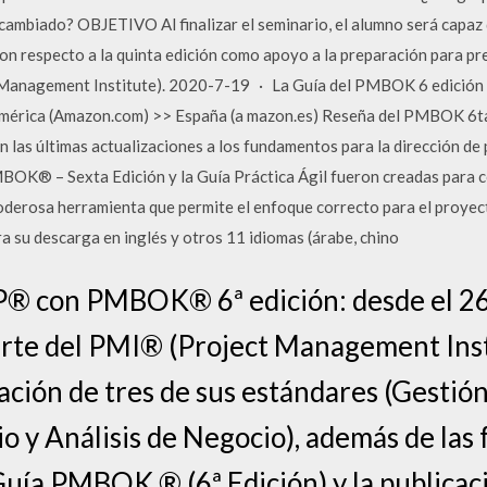
mbiado? OBJETIVO Al finalizar el seminario, el alumno será capaz d
 respecto a la quinta edición como apoyo a la preparación para pre
nagement Institute). 2020-7-19 · La Guía del PMBOK 6 edición e
mérica (Amazon.com) >> España (a mazon.es) Reseña del PMBOK 6ta 
las últimas actualizaciones a los fundamentos para la dirección de 
OK® – Sexta Edición y la Guía Práctica Ágil fueron creadas para c
poderosa herramienta que permite el enfoque correcto para el proy
ra su descarga en inglés y otros 11 idiomas (árabe, chino
 con PMBOK® 6ª edición: desde el 26 
rte del PMI® (Project Management Insti
vación de tres de sus estándares (Gesti
o y Análisis de Negocio), además de las 
Guía PMBOK ® (6ª Edición) y la publicac