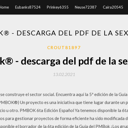
Home
Eubanks87524
Prinkey6355
Neuse72387
Caira20545
® - DESCARGA DEL PDF DE LA SE
CROUT81897
® - descarga del pdf de la se
13.02.2021
se construye el sector social. Encuentra aquí la 5ª edición de la Guí
PMBOK®) Un proyecto es una iniciativa que tiene lugar durante un 
icio u otro. PMBOK 6ta Edición Español Ya tenemos disponible la 6
os para gestionar proyectos de forma eficiente ha sido modificada d
sponible el borrador de la 6ta edición de la Guía del PMBok ¿Los gr