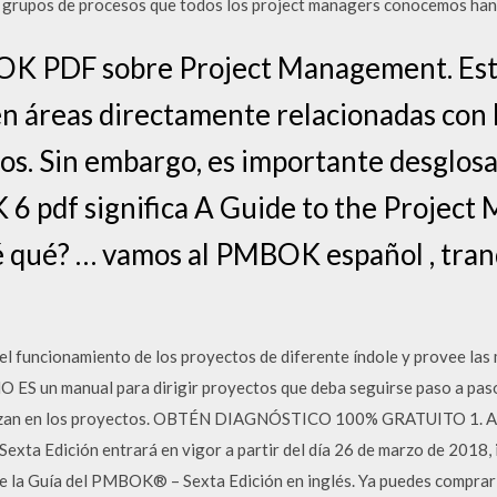
s grupos de procesos que todos los project managers conocemos ha
OK PDF sobre Project Management. Esta
n áreas directamente relacionadas con l
os. Sin embargo, es importante desglosar
6 pdf significa A Guide to the Projec
 qué? … vamos al PMBOK español , tranq
funcionamiento de los proyectos de diferente índole y provee las m
O ES un manual para dirigir proyectos que deba seguirse paso a paso,
lizan en los proyectos. OBTÉN DIAGNÓSTICO 100% GRATUITO 1. A
ta Edición entrará en vigor a partir del día 26 de marzo de 2018, i
 la Guía del PMBOK® – Sexta Edición en inglés. Ya puedes compra