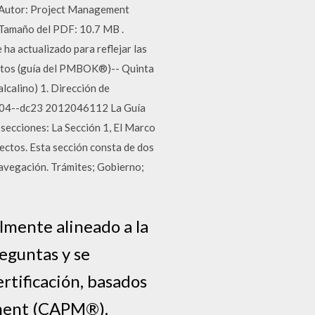
s. Autor: Project Management
 Tamaño del PDF: 10.7 MB .
ha actualizado para reflejar las
yectos (guía del PMBOK®)-- Quinta
lcalino) 1. Dirección de
4’04--dc23 2012046112 La Guía
secciones: La Sección 1, El Marco
ectos. Esta sección consta de dos
 Navegación. Trámites; Gobierno;
almente alineado a la
eguntas y se
ertificación, basados
ement (CAPM®).