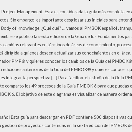
roject Management. Esta es considerada la guía más completa en 
ectos. Sin embargo, es importante desglosar sus iniciales para enten
 Body of Knowledge. ¿Qué qué? … vamos al PMBOK español , tranqui
embre se publicó la sexta edición de la Guía de los Fundamentos par
cambios relevantes en términos de áreas de conocimiento, proceso
á dirigida a quienes deseen actualizar sus conocimientos en el área. 
rmador PMP® y quieres conocer los cambios de la Guía del PMBOK® -
 con ediciones anteriores de la Guía del PMBOK® y quieres conocer qu
es integrar la perspectiva […] Para facilitar el estudio de la Guí
a te comparto los 49 procesos de la Guía PMBOK 6 para que puedas e
MBOK 6. El objetivo de este diagrama es visualizar de manera ordena
añol Esta guía para descargar en PDF contiene 500 diapositivas q
 la gestión de proyectos contenidas en la sexta edición del PMBOK