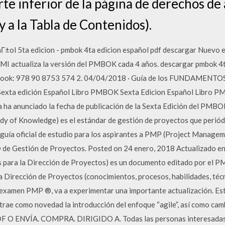
rte inferior de la página de derechos d
 y a la Tabla de Contenidos).
Г±ol 5ta edicion - pmbok 4ta edicion español pdf descargar Nuevo e
 PMI actualiza la versión del PMBOK cada 4 años. descargar pmbok 4t
 eBook: 978 90 8753 574 2. 04/04/2018 · Guía de los FUNDAMEN
a edición Español Libro PMBOK Sexta Edicion Español Libro PMB
 ha anunciado la fecha de publicación de la Sexta Edición del PMBOK
of Knowledge) es el estándar de gestión de proyectos que periódi
 la guía oficial de estudio para los aspirantes a PMP (Project Manage
de Gestión de Proyectos. Posted on 24 enero, 2018 Actualizado enn
ara la Dirección de Proyectos) es un documento editado por el PM
la Dirección de Proyectos (conocimientos, procesos, habilidades, té
l examen PMP ®, va a experimentar una importante actualización. Est
trae como novedad la introducción del enfoque “agile”, así como cam
O ENVÍA. COMPRA. DIRIGIDO A. Todas las personas interesadas en