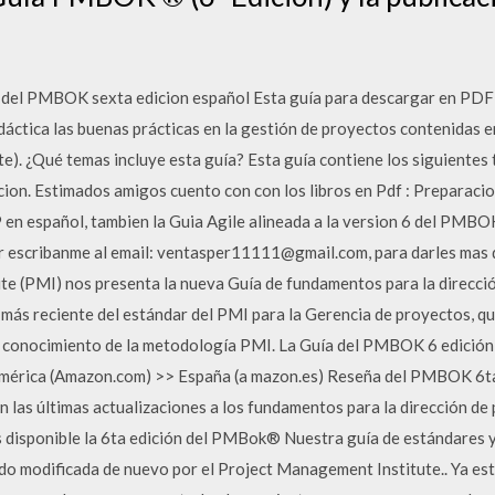
el PMBOK sexta edicion español Esta guía para descargar en PDF 
áctica las buenas prácticas en la gestión de proyectos contenidas 
). ¿Qué temas incluye esta guía? Esta guía contiene los siguientes
ion. Estimados amigos cuento con con los libros en Pdf : Preparaci
en español, tambien la Guia Agile alineada a la version 6 del PMBOK
r escribanme al email: ventasper11111@gmail.com, para darles mas 
ute (PMI) nos presenta la nueva Guía de fundamentos para la direcc
y más reciente del estándar del PMI para la Gerencia de proyectos, q
e conocimiento de la metodología PMI. La Guía del PMBOK 6 edición
mérica (Amazon.com) >> España (a mazon.es) Reseña del PMBOK 6ta 
las últimas actualizaciones a los fundamentos para la dirección de 
disponible la 6ta edición del PMBok® Nuestra guía de estándares 
do modificada de nuevo por el Project Management Institute.. Ya está