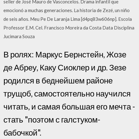
seller de José Mauro de Vasconcelos. Drama infantil que
emocionó a muchas generaciones. La historia de Zezé, un niño
de seis años. Meu Pe De Laranja Lima [d4pq83w606np]. Escola
Professor E.M. Cel. Francisco Moreira da Costa Data Disciplina
Jucimara Souza
В ролях: Маркус Бернстейн, Жозе
де Абреу, Каку Сиоклер и др. Зезе
родился в беднейшем районе
трущоб, самостоятельно научился
читать, и самая большая его мечта -
стать "поэтом с галстуком-
бабочкой".