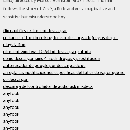
Lima) directed by Marcos Bernstein Brazil, 2012 The film
follows the story of Zezé, a little and very imaginative and
sensitive but misunderstood boy.
flip paul flevisk torrent descargar
romance of the three kingdoms ix descarga de juegos de pc-
playstation
utorrent windows 10 64 bit descarga gratuita
cómo descargar sims 4 mods drogas y prostitución
autenticador de google por descarga de pc
arregla las modificaciones específicas del taller de vapor que no
se descargan
descarga del controlador de audio usb mixdeck
ahyfook
ahyfook
ahyfook
ahyfook
ahyfook
ahyfook