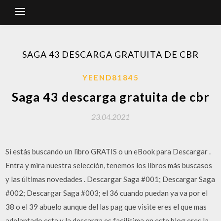
SAGA 43 DESCARGA GRATUITA DE CBR
YEEND81845
Saga 43 descarga gratuita de cbr
23.04.2021
Si estás buscando un libro GRATIS o un eBook para Descargar .
Entra y mira nuestra selección, tenemos los libros más buscasos
y las últimas novedades . Descargar Saga #001; Descargar Saga
#002; Descargar Saga #003; el 36 cuando puedan ya va por el
38 o el 39 abuelo aunque del las pag que visite eres el que mas
adelantado esta y la descarga es facilísima en este blog eres la