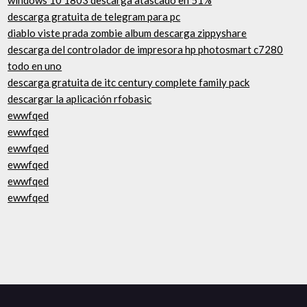
windows 10 1803 descarga atascado en 51%
descarga gratuita de telegram para pc
diablo viste prada zombie album descarga zippyshare
descarga del controlador de impresora hp photosmart c7280
todo en uno
descarga gratuita de itc century complete family pack
descargar la aplicación rfobasic
ewwfqed
ewwfqed
ewwfqed
ewwfqed
ewwfqed
ewwfqed