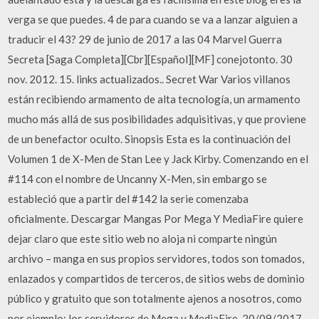
verga se que puedes. 4 de para cuando se va a lanzar alguien a
traducir el 43? 29 de junio de 2017 a las 04 Marvel Guerra
Secreta [Saga Completa][Cbr][Español][MF] conejotonto. 30
nov. 2012. 15. links actualizados.. Secret War Varios villanos
están recibiendo armamento de alta tecnología, un armamento
mucho más allá de sus posibilidades adquisitivas, y que proviene
de un benefactor oculto. Sinopsis Esta es la continuación del
Volumen 1 de X-Men de Stan Lee y Jack Kirby. Comenzando en el
#114 con el nombre de Uncanny X-Men, sin embargo se
estableció que a partir del #142 la serie comenzaba
oficialmente. Descargar Mangas Por Mega Y MediaFire quiere
dejar claro que este sitio web no aloja ni comparte ningún
archivo – manga en sus propios servidores, todos son tomados,
enlazados y compartidos de terceros, de sitios webs de dominio
público y gratuito que son totalmente ajenos a nosotros, como
por ejemplo: los servidores de Mega y MediaFire. 20/09/2017