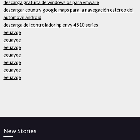
descarga gratuita de windows os para vmware
descargar country google maps para la navegación estéreo del
automóvil android
descarga del controlador hp envy 4510 series
eeuayqe
eeuayqe
eeuayqe
eeuayqe
eeuayqe
eeuayqe
eeuayqe
New Stories