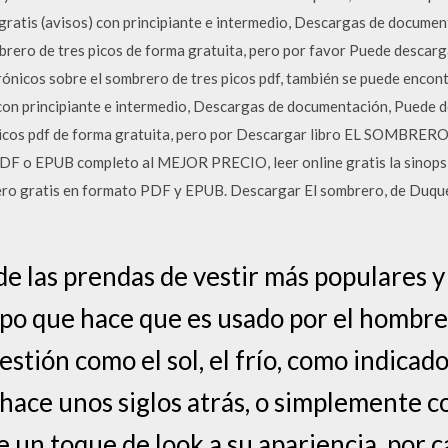
 gratis (avisos) con principiante e intermedio, Descargas de docume
ero de tres picos de forma gratuita, pero por favor Puede descarga
rónicos sobre el sombrero de tres picos pdf, también se puede encon
) con principiante e intermedio, Descargas de documentación, Puede
 picos pdf de forma gratuita, pero por Descargar libro EL SOMBR
F o EPUB completo al MEJOR PRECIO, leer online gratis la sinopsis 
o gratis en formato PDF y EPUB. Descargar El sombrero, de Duque d
de las prendas de vestir más populares y
mpo que hace que es usado por el hombre
stión como el sol, el frío, como indicado
hace unos siglos atrás, o simplemente c
e un toque de look a su apariencia, por c