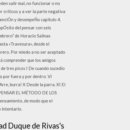
en salir mal, no funcionar o no
 críticos y a ver la parte negativa
ntenciÓn y desempeÑo capitulo 4.
ropÓsito del pensar con seis
ombrero” de Horacio Salinas
sta «Travesura», desde el
rero. Por miedo a no ser aceptado
ará comprender que los amigos
de tres picos I De cuando sucedio
to por fuera y por dentro. VI
Arre, burra! X Desde la parra. XI El
RA PENSAR EL MÉTODO DE LOS
ensamiento, de modo que el
 intentarlo.
ad Duque de Rivas's