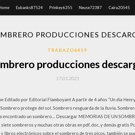
Home
Eubanks87524
Prinkey6355
Neuse72387
Caira20545
OMBRERO PRODUCCIONES DESCARG
TRABAZO6459
mbrero producciones descar
17.03.2021
pe Editado por Editorial Flamboyant A partir de 4 años “Un día Hen
Sombrero protege del sol. Sombrero resguarda de la lluvia. Sombrer
se ha encontrado un sombrero… Descargar MEMORIAS DE UN SOMBRER
 siete sombreros y muchas otras obras en pdf, doc, y demás gratis 
o y libros electrónicos sobre el sombrero de tres picos, también se p