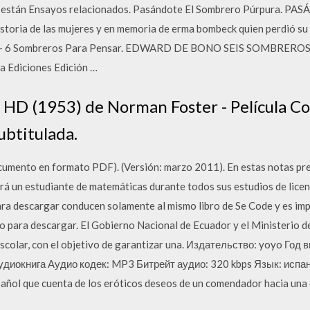
que están Ensayos relacionados. Pasándote El Sombrero Púrpura.
toria de las mujeres y en memoria de erma bombeck quien perdió su 
no - 6 Sombreros Para Pensar. EDWARD DE BONO SEIS SOMBRERO
 Ediciones Edición …
 HD (1953) de Norman Foster - Película C
ubtitulada.
umento en formato PDF). (Versión: marzo 2011). En estas notas pre
á un estudiante de matemáticas durante todos sus estudios de licenc
ra descargar conducen solamente al mismo libro de Se Code y es imp
rio para descargar. El Gobierno Nacional de Ecuador y el Ministerio d
Escolar, con el objetivo de garantizar una. Издательство: yoyo Го
аудиокнига Аудио кодек: MP3 Битрейт аудио: 320 kbps Язык: испан
pañol que cuenta de los eróticos deseos de un comendador hacia una