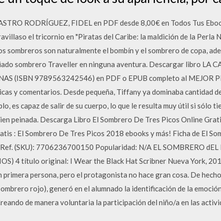
ASTRO RODRÍGUEZ, FIDEL en PDF desde 8,00€ en Todos Tus Ebooks
aravillaso el tricornio en "Piratas del Caribe: la maldición de la Perl
los sombreros son naturalmente el bombín y el sombrero de copa, ade
preciado sombrero Traveller en ninguna aventura. Descargar libro
S (ISBN 9789563242546) en PDF o EPUB completo al MEJOR PRECI
ticas y comentarios. Desde pequeña, Tiffany ya dominaba cantidad de
plo, es capaz de salir de su cuerpo, lo que le resulta muy útil si sólo
 bien peinada. Descarga Libro El Sombrero De Tres Picos Online Grati
atis : El Sombrero De Tres Picos 2018 ebooks y más! Ficha de El S
ef. (SKU): 7706236700150 Popularidad: N/A EL SOMBRERO dE
4 título original: I Wear the Black Hat Scribner Nueva York, 201
en primera persona, pero el protagonista no hace gran cosa. De hecho
ombrero rojo), generó en el alumnado la identificación de la emoción
reando de manera voluntaria la participación del niño/a en las activi