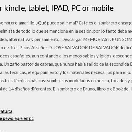
 kindle, tablet, IPAD, PC or mobile
sombrero amarillo. ¿Qué puede salir mal? Este es el sombrero encarga
simista de todo lo que se mencione en la sesión, por lo tanto debe 
da idea, alternativa y pensamiento. Descargar MEMORIAS DE UN SO
brero de Tres Picos Al señor D. JOSÉ SALVADOR DE SALVADOR dedic
ocos españoles, aun contando a los menos sabios y leídos, desconoce
a. Un zafio pastor de cabras, que nunca había salido de la escondida D
 las técnicas, el equipamiento y los materiales necesarios para ello.
as tres técnicas básicas: sombreros modelados en horma, tocados y 
l de 14 diseños diferentes. El sombrero de Bruno, libro o eBook de .
ratuita
e pewdiepie en pc