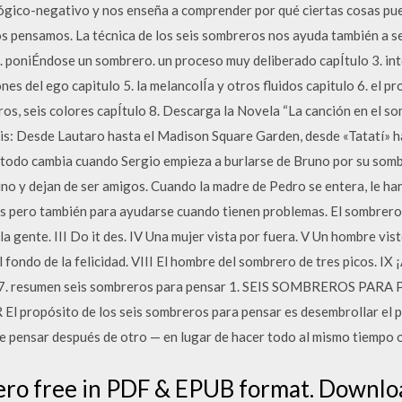
ógico-negativo y nos enseña a comprender por qué ciertas cosas pued
 pensamos. La técnica de los seis sombreros nos ayuda también a ser
as. poniÉndose un sombrero. un proceso muy deliberado capÍtulo 3. i
es del ego capitulo 5. la melancolÍa y otros fluidos capitulo 6. el p
os, seis colores capÍtulo 8. Descarga la Novela “La canción en el s
s: Desde Lautaro hasta el Madison Square Garden, desde «Tatatí» ha
 todo cambia cuando Sergio empieza a burlarse de Bruno por su somb
runo y dejan de ser amigos. Cuando la madre de Pedro se entera, le h
 pero también para ayudarse cuando tienen problemas. El sombrero 
la gente. III Do it des. IV Una mujer vista por fuera. V Un hombre vis
 fondo de la felicidad. VIII El hombre del sombrero de tres picos. IX ¡
a 7. resumen seis sombreros para pensar 1. SEIS SOMBREROS PA
ropósito de los seis sombreros para pensar es desembrollar el p
e pensar después de otro — en lugar de hacer todo al mismo tiempo o
ro free in PDF & EPUB format. Downlo