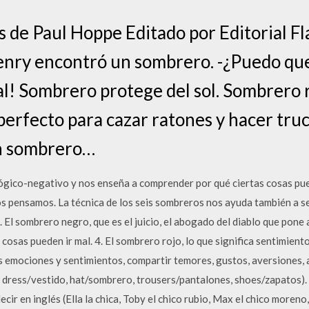
es de Paul Hoppe Editado por Editorial F
Henry encontró un sombrero. -¿Puedo q
l! Sombrero protege del sol. Sombrero 
 perfecto para cazar ratones y hacer tru
n sombrero…
ógico-negativo y nos enseña a comprender por qué ciertas cosas pued
 pensamos. La técnica de los seis sombreros nos ayuda también a ser
. El sombrero negro, que es el juicio, el abogado del diablo que pone a 
s cosas pueden ir mal. 4. El sombrero rojo, lo que significa sentimiento
s emociones y sentimientos, compartir temores, gustos, aversiones, 
a, dress/vestido, hat/sombrero, trousers/pantalones, shoes/zapatos
cir en inglés (Ella la chica, Toby el chico rubio, Max el chico moreno, 