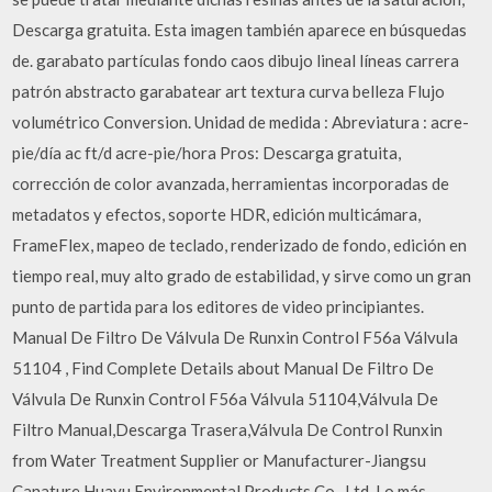
Descarga gratuita. Esta imagen también aparece en búsquedas
de. garabato partículas fondo caos dibujo lineal líneas carrera
patrón abstracto garabatear art textura curva belleza Flujo
volumétrico Conversion. Unidad de medida : Abreviatura : acre-
pie/día ac ft/d acre-pie/hora Pros: Descarga gratuita,
corrección de color avanzada, herramientas incorporadas de
metadatos y efectos, soporte HDR, edición multicámara,
FrameFlex, mapeo de teclado, renderizado de fondo, edición en
tiempo real, muy alto grado de estabilidad, y sirve como un gran
punto de partida para los editores de video principiantes.
Manual De Filtro De Válvula De Runxin Control F56a Válvula
51104 , Find Complete Details about Manual De Filtro De
Válvula De Runxin Control F56a Válvula 51104,Válvula De
Filtro Manual,Descarga Trasera,Válvula De Control Runxin
from Water Treatment Supplier or Manufacturer-Jiangsu
Canature Huayu Environmental Products Co., Ltd. Lo más