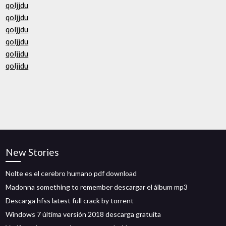
qoljjdu
qoljjdu
qoljjdu
qoljjdu
qoljjdu
qoljjdu
New Stories
Nolte es el cerebro humano pdf download
Madonna something to remember descargar el álbum mp3
Descarga hfss latest full crack by torrent
Windows 7 última versión 2018 descarga gratuita