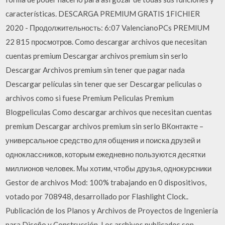
características. DESCARGA PREMIUM GRATIS 1FICHIER
2020 - Продолжительность: 6:07 ValencianoPCs PREMIUM
22 815 просмотров. Como descargar archivos que necesitan
cuentas premium Descargar archivos premium sin serlo
Descargar Archivos premium sin tener que pagar nada
Descargar películas sin tener que ser Descargar peliculas o
archivos como si fuese Premium Peliculas Premium
Blogpeliculas Como descargar archivos que necesitan cuentas
premium Descargar archivos premium sin serlo ВКонтакте –
универсальное средство для общения и поиска друзей и
одноклассников, которым ежедневно пользуются десятки
миллионов человек. Мы хотим, чтобы друзья, однокурсники
Gestor de archivos Mod: 100% trabajando en 0 dispositivos,
votado por 708948, desarrollado por Flashlight Clock..
Publicación de los Planos y Archivos de Proyectos de Ingeniería
para Diseño y Construcción, Los archivos publicados son