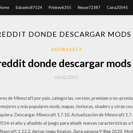
Home
Eubanks87524
Prinkey6355
Neuse72387
Caira20545
 REDDIT DONDE DESCARGAR MODS
SOUR23557
 reddit donde descargar mods
08.02.2021
ores de Minecraft por pais, categorias, version, premium o no-premiu
ejores y más populares mods, mapas, texturas, shaders y otras cos
quiera. Descargar Minecraft 1.7.10. Actualización de Minecraft 1.7.
 2014-el año y añadido al juego para añadir nuevas características a
Minecraft 1.12.2. Автор темы Keaton. Дата начала 9 Фев 2020. Mods