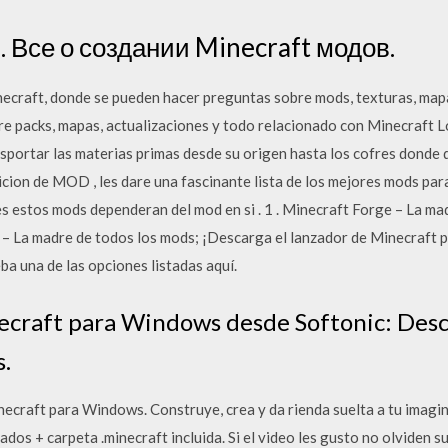
 Все о создании Minecraft модов.
ecraft, donde se pueden hacer preguntas sobre mods, texturas, map
re packs, mapas, actualizaciones y todo relacionado con Minecraft 
ansportar las materias primas desde su origen hasta los cofres dond
nicion de MOD , les dare una fascinante lista de los mejores mods par
es estos mods dependeran del mod en si . 1 . Minecraft Forge – La m
e – La madre de todos los mods; ¡Descarga el lanzador de Minecraft p
a una de las opciones listadas aquí.
ecraft para Windows desde Softonic: Desc
s.
necraft para Windows. Construye, crea y da rienda suelta a tu imag
dos + carpeta .minecraft incluida. Si el video les gusto no olviden s