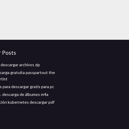
r Posts
 descargar archivos zip
carga gratuita passpartout the
rtist
s para descargar gratis para pc
.t. descarga de álbumes m4a
ión kubernetes descargar pdf