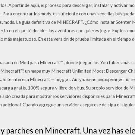
os. A partir de aquí, el proceso para descargar, instalar y activar m
 Para encontrar los mods, es suficiente con unas sencillas búsqueda
ns, mods. La guía definitiva de MINECRAFT. ¿Cómo instalar Scenter 
ierto en el que tú decides las aventuras que quieres jugar. Explora m
llo más majestuoso. En esta versión de prueba limitada en el tiempo d
basada en Mod para Minecraft™ ¡donde juegan los YouTubers más
Minecraft™, un mapa muy Minecraft Unlimited Mods: Descargar Chis
. Si te interesa Minecraft — реддит. Актуальная информация по т
arga gratis, 100% segura y libre de virus. Su propio servidor de Min
a sido creada para mostrar los servidores disponibles para Minecraft
n adicional. Cuando agregue un servidor asegúrese de siga el siguie
y parches en Minecraft. Una vez has el