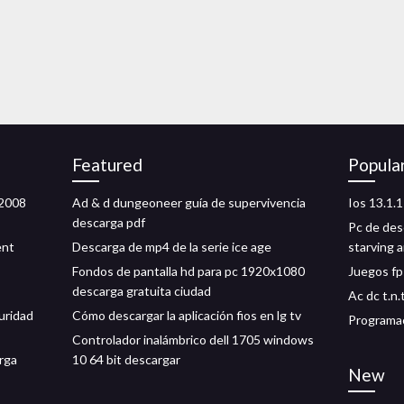
Featured
Popula
 2008
Ad & d dungeoneer guía de supervivencia
Ios 13.1.1
descarga pdf
Pc de des
ent
Descarga de mp4 de la serie ice age
starving a
Fondos de pantalla hd para pc 1920x1080
Juegos fp
descarga gratuita ciudad
Ac dc t.n
uridad
Cómo descargar la aplicación fios en lg tv
Programac
Controlador inalámbrico dell 1705 windows
rga
10 64 bit descargar
New