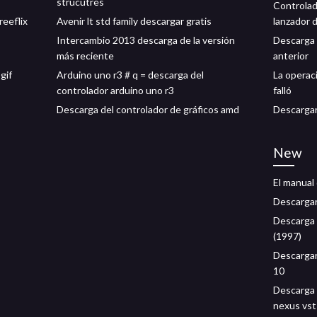
strucutres
Controlad
reeflix
Avenir lt std family descargar gratis
lanzador 
Intercambio 2013 descarga de la versión
Descarga 
más reciente
anterior
gif
Arduino uno r3 # q = descarga del
La operac
controlador arduino uno r3
falló
Descarga del controlador de gráficos amd
Descargar
New
El manual
Descargar 
Descarga 
(1997)
Descargar
10
Descarga 
nexus vst