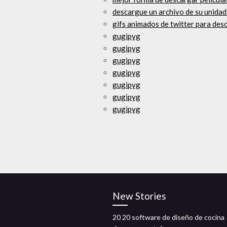
descargue un archivo de su unida
gifs animados de twitter para des
gugipyg
gugipyg
gugipyg
gugipyg
gugipyg
gugipyg
gugipyg
New Stories
20 20 software de diseño de cocina