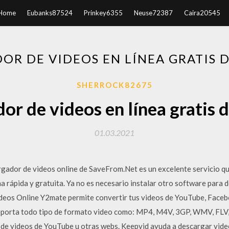
Home
Eubanks87524
Prinkey6355
Neuse72387
Caira20545
OR DE VIDEOS EN LÍNEA GRATIS 
SHERROCK82675
or de videos en línea gratis 
01.03.2021
rgador de videos online de SaveFrom.Net es un excelente servicio qu
 rápida y gratuita. Ya no es necesario instalar otro software para 
deos Online Y2mate permite convertir tus videos de YouTube, Facebo
oporta todo tipo de formato video como: MP4, M4V, 3GP, WMV, FL
 de videos de YouTube u otras webs. Keepvid ayuda a descargar video