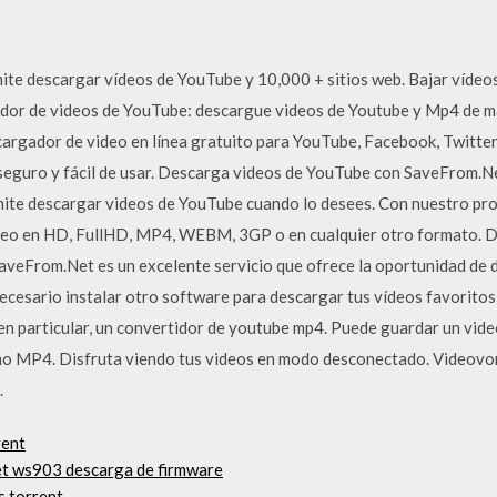
e descargar vídeos de YouTube y 10,000 + sitios web. Bajar vídeo
dor de videos de YouTube: descargue videos de Youtube y Mp4 de ma
argador de video en línea gratuito para YouTube, Facebook, Twitter
 seguro y fácil de usar. Descarga videos de YouTube con SaveFrom.Net
rmite descargar videos de YouTube cuando lo desees. Con nuestro pr
deo en HD, FullHD, MP4, WEBM, 3GP o en cualquier otro formato. De
aveFrom.Net es un excelente servicio que ofrece la oportunidad de 
necesario instalar otro software para descargar tus vídeos favoritos
en particular, un convertidor de youtube mp4. Puede guardar un vide
mo MP4. Disfruta viendo tus videos en modo desconectado. Videovo
.
rent
let ws903 descarga de firmware
s torrent