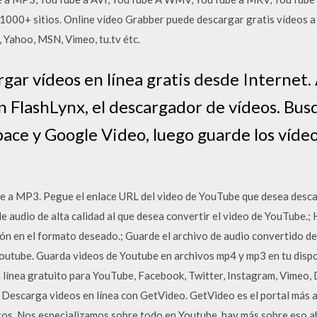
000+ sitios. Online vídeo Grabber puede descargar gratis vídeos a p
 Yahoo, MSN, Vimeo, tu.tv étc.
gar vídeos en línea gratis desde Internet.
n FlashLynx, el descargador de vídeos. Bus
ce y Google Video, luego guarde los vídeo
 a MP3. Pegue el enlace URL del video de YouTube que desea descarg
e audio de alta calidad al que desea convertir el video de YouTube.; 
ión en el formato deseado.; Guarde el archivo de audio convertido de
outube. Guarda videos de Youtube en archivos mp4 y mp3 en tu disp
línea gratuito para YouTube, Facebook, Twitter, Instagram, Vimeo, D
ar. Descarga videos en línea con GetVideo. GetVideo es el portal más
atos. Nos especializamos sobre todo en Youtube, hay más sobre eso 