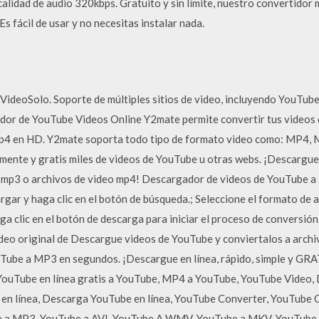
alidad de audio 320kbps. Gratuito y sin límite, nuestro convertidor
Es fácil de usar y no necesitas instalar nada.
 VideoSolo. Soporte de múltiples sitios de video, incluyendo YouTub
dor de YouTube Videos Online Y2mate permite convertir tus videos 
 Mp4 en HD. Y2mate soporta todo tipo de formato video como: MP4
mente y gratis miles de videos de YouTube u otras webs. ¡Descargue
io mp3 o archivos de video mp4! Descargador de videos de YouTube a
ar y haga clic en el botón de búsqueda.; Seleccione el formato de au
ga clic en el botón de descarga para iniciar el proceso de conversió
ideo original de Descargue videos de YouTube y conviertalos a archi
uTube a MP3 en segundos. ¡Descargue en línea, rápido, simple y G
YouTube en línea gratis a YouTube, MP4 a YouTube, YouTube Video,
en línea, Descarga YouTube en línea, YouTube Converter, YouTube 
be a MP3, YouTube a AVI, YouTube A WMV, YouTube a MKV, YouTub