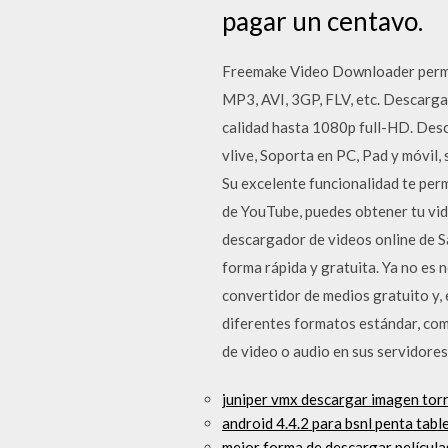
pagar un centavo.
Freemake Video Downloader permit
MP3, AVI, 3GP, FLV, etc. Descarga
calidad hasta 1080p full-HD. Desc
vlive, Soporta en PC, Pad y móvil,
Su excelente funcionalidad te pe
de YouTube, puedes obtener tu vi
descargador de videos online de S
forma rápida y gratuita. Ya no es 
convertidor de medios gratuito y, 
diferentes formatos estándar, co
de video o audio en sus servidores
juniper vmx descargar imagen tor
android 4.4.2 para bsnl penta tab
mejor forma de descargar película