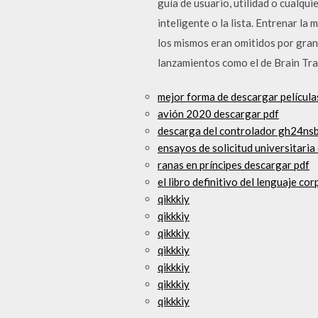
guía de usuario, utilidad o cualqu
inteligente o la lista. Entrenar la
los mismos eran omitidos por gran 
lanzamientos como el de Brain Trai
mejor forma de descargar película
avión 2020 descargar pdf
descarga del controlador gh24ns
ensayos de solicitud universitaria
ranas en príncipes descargar pdf
el libro definitivo del lenguaje co
qikkkiy
qikkkiy
qikkkiy
qikkkiy
qikkkiy
qikkkiy
qikkkiy