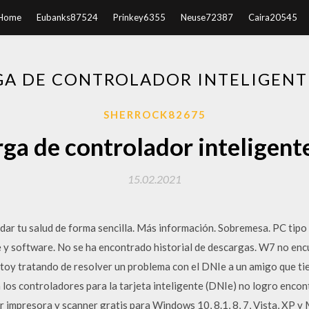
Home
Eubanks87524
Prinkey6355
Neuse72387
Caira20545
A DE CONTROLADOR INTELIGENT
SHERROCK82675
ga de controlador inteligente
15.02.2021
dar tu salud de forma sencilla. Más información. Sobremesa. PC tipo
 y software. No se ha encontrado historial de descargas. W7 no enc
estoy tratando de resolver un problema con el DNIe a un amigo que t
los controladores para la tarjeta inteligente (DNIe) no logro encon
impresora y scanner gratis para Windows 10, 8.1, 8, 7, Vista, XP y 