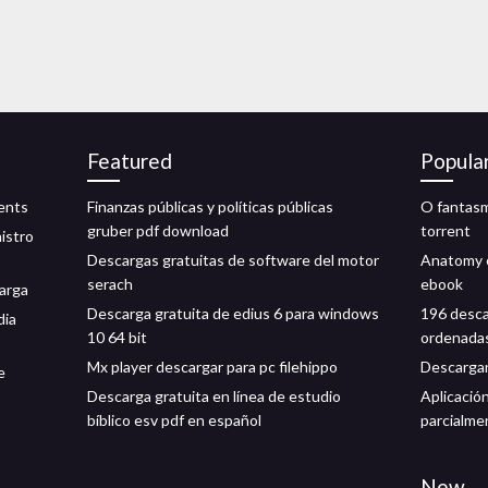
Featured
Popula
rents
Finanzas públicas y políticas públicas
O fantasm
gruber pdf download
torrent
istro
Descargas gratuitas de software del motor
Anatomy o
serach
ebook
carga
Descarga gratuita de edius 6 para windows
196 desca
dia
10 64 bit
ordenada
Mx player descargar para pc filehippo
Descargan
e
Descarga gratuita en línea de estudio
Aplicación
bíblico esv pdf en español
parcialme
New