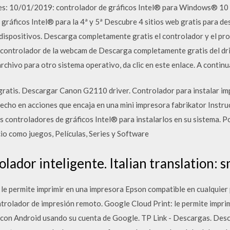
es: 10/01/2019: controlador de gráficos Intel® para Windows® 10 y
 gráficos Intel® para la 4ª y 5ª Descubre 4 sitios web gratis para d
dispositivos. Descarga completamente gratis el controlador y el pr
 controlador de la webcam de Descarga completamente gratis del dr
archivo para otro sistema operativo, da clic en este enlace. A conti
 gratis. Descargar Canon G2110 driver. Controlador para instalar i
ho en acciones que encaja en una mini impresora fabrikator Instru
 controladores de gráficos Intel® para instalarlos en su sistema. P
io como juegos, Películas, Series y Software
lador inteligente. Italian translation: s
le permite imprimir en una impresora Epson compatible en cualquier 
ntrolador de impresión remoto. Google Cloud Print: le permite impri
C con Android usando su cuenta de Google. TP Link - Descargas. Desc