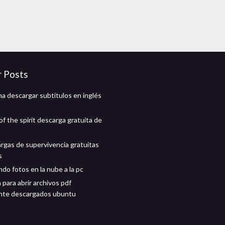
r Posts
a descargar subtítulos en inglés
f the spirit descarga gratuita de
rgas de supervivencia gratuitas
s
do fotos en la nube a la pc
 para abrir archivos pdf
nte descargados ubuntu