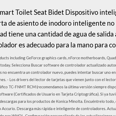
mart Toilet Seat Bidet Dispositivo intel
ta de asiento de inodoro inteligente no
dad tiene una cantidad de agua de salida
olador es adecuado para la mano para co
ucts including GeForce graphics cards, nForce motherboards, Quad
 today. Selecciona Buscar software de controlador actualizado aut
 no encuentra un controlador nuevo, puedes intentar buscar uno en e
nes. - Los drivers del lector de tarjetas que vienen junto con el lect
gráfico TC-FNMT RCM (recomendamos la última versión siempre dispo
ftware (Certificados de Usuario en Tarjeta Criptográfica). Si ya tuv
 descargas para los productos de Konica Minolta. Encuéntrelo todo, 
 Accurio. Descarga más rápida e inteligente de controladores. Actu
ado por WHQL. Configuración personalizada de las actualizaciones y 