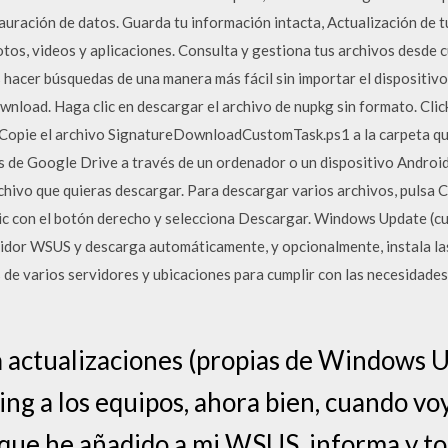
auración de datos. Guarda tu información intacta, Actualización de tu
tos, videos y aplicaciones. Consulta y gestiona tus archivos desde c
 hacer búsquedas de una manera más fácil sin importar el dispositivo
nload. Haga clic en descargar el archivo de nupkg sin formato. Clic
le. Copie el archivo SignatureDownloadCustomTask.ps1 a la carpeta q
s de Google Drive a través de un ordenador o un dispositivo Android
archivo que quieras descargar. Para descargar varios archivos, puls
 clic con el botón derecho y selecciona Descargar. Windows Update (
idor WSUS y descarga automáticamente, y opcionalmente, instala la
de varios servidores y ubicaciones para cumplir con las necesidade
a actualizaciones (propias de Windows U
ing a los equipos, ahora bien, cuando vo
 que he añadido a mi WSUS, informa y to