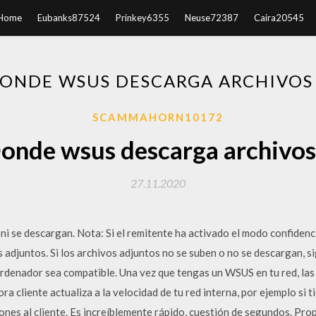
Home
Eubanks87524
Prinkey6355
Neuse72387
Caira20545
ONDE WSUS DESCARGA ARCHIVOS
SCAMMAHORN10172
onde wsus descarga archivos
27.11.2020
ni se descargan. Nota: Si el remitente ha activado el modo confidenc
os adjuntos. Si los archivos adjuntos no se suben o no se descargan, 
rdenador sea compatible. Una vez que tengas un WSUS en tu red, las
 cliente actualiza a la velocidad de tu red interna, por ejemplo si t
ones al cliente. Es increíblemente rápido, cuestión de segundos. Pr