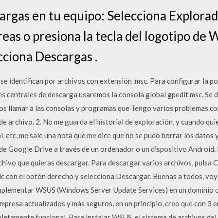
cargas en tu equipo: Selecciona Explorad
reas o presiona la tecla del logotipo de 
cciona Descargas .
se identifican por archivos con extensión .msc. Para configurar la po
es centrales de descarga usaremos la consola global gpedit.msc. Se da
 llamar a las consolas y programas que Tengo varios problemas co
e archivo. 2. No me guarda el historial de exploración, y cuando qui
al, etc, me sale una nota que me dice que no se pudo borrar los datos 
de Google Drive a través de un ordenador o un dispositivo Android. 
archivo que quieras descargar. Para descargar varios archivos, puls
clic con el botón derecho y selecciona Descargar. Buenas a todos, vo
 implementar WSUS (Windows Server Update Services) en un dominio
presa actualizados y más seguros, en un principio, creo que con 3 e
letamente funcional. Para instalar WSUS, el sistema de archivos del 