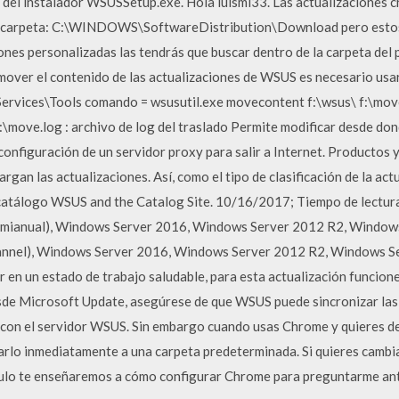
vo del instalador WSUSSetup.exe. Hola luismi33. Las actualizaciones 
a carpeta: C:\WINDOWS\SoftwareDistribution\Download pero esto
iones personalizadas las tendrás que buscar dentro de la carpeta del
 mover el contenido de las actualizaciones de WSUS es necesario usa
rvices\Tools comando = wsusutil.exe movecontent f:\wsus\ f:\move.l
f:\move.log : archivo de log del traslado Permite modificar desde do
 configuración de un servidor proxy para salir a Internet. Productos y
rgan las actualizaciones. Así, como el tipo de clasificación de la act
 catálogo WSUS and the Catalog Site. 10/16/2017; Tiempo de lectura:
semianual), Windows Server 2016, Windows Server 2012 R2, Windows
nnel), Windows Server 2016, Windows Server 2012 R2, Windows Serv
r en un estado de trabajo saludable, para esta actualización funcion
esde Microsoft Update, asegúrese de que WSUS puede sincronizar las
 con el servidor WSUS. Sin embargo cuando usas Chrome y quieres de
arlo inmediatamente a una carpeta predeterminada. Si quieres camb
culo te enseñaremos a cómo configurar Chrome para preguntarme ant