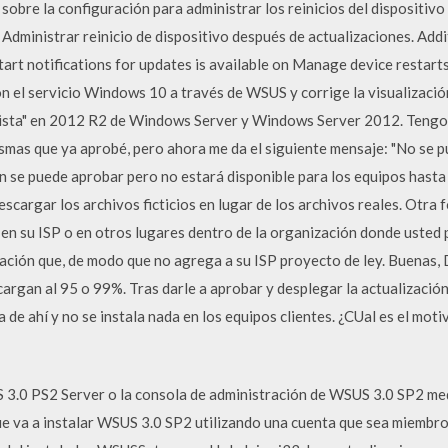
obre la configuración para administrar los reinicios del dispositivo y
 Administrar reinicio de dispositivo después de actualizaciones. Add
art notifications for updates is available on Manage device restart
on el servicio Windows 10 a través de WSUS y corrige la visualizaci
ta" en 2012 R2 de Windows Server y Windows Server 2012. Tengo va
mas que ya aprobé, pero ahora me da el siguiente mensaje: "No se p
ón se puede aprobar pero no estará disponible para los equipos hast
scargar los archivos ficticios en lugar de los archivos reales. Otra 
y en su ISP o en otros lugares dentro de la organización donde ust
lización que, de modo que no agrega a su ISP proyecto de ley. Buenas
cargan al 95 o 99%. Tras darle a aprobar y desplegar la actualizació
a de ahí y no se instala nada en los equipos clientes. ¿CUal es el moti
US 3.0 PS2 Server o la consola de administración de WSUS 3.0 SP2 m
 que va a instalar WSUS 3.0 SP2 utilizando una cuenta que sea miembr