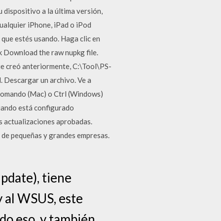
 dispositivo a la última versión,
ualquier iPhone, iPad o iPod
 que estés usando. Haga clic en
k Download the raw nupkg file.
ue creó anteriormente, C:\Tool\PS-
. Descargar un archivo. Ve a
a Comando (Mac) o Ctrl (Windows)
cuando está configurado
s actualizaciones aprobadas.
s de pequeñas y grandes empresas.
pdate), tiene
y al WSUS, este
do eso, y también