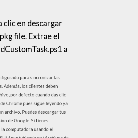
 clic en descargar
kg file. Extrae el
oadCustomTask.ps1 a
nfigurado para sincronizar las
. Además, los clientes deben
ivo, por defecto cuando das clic
 de Chrome pues sigue leyendo ya
un archivo. Puedes descargar tus
ivo de Google. Si tienes
a la computadora usando el
Util.exe (ubicada en \Archivos de