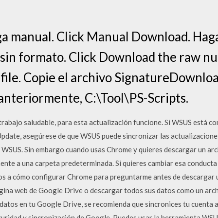
ga manual. Click Manual Download. Haga
sin formato. Click Download the raw nup
e file. Copie el archivo SignatureDownl
 anteriormente, C:\Tool\PS-Scripts.
rabajo saludable, para esta actualización funcione. Si WSUS está co
pdate, asegúrese de que WSUS puede sincronizar las actualizaciones
 WSUS. Sin embargo cuando usas Chrome y quieres descargar un arch
ente a una carpeta predeterminada. Si quieres cambiar esa conducta
mos a cómo configurar Chrome para preguntarme antes de descargar 
gina web de Google Drive o descargar todos sus datos como un arch
atos en tu Google Drive, se recomienda que sincronices tu cuenta 
uridad y sincronización de Google. Puedes usar la herramienta WSUS