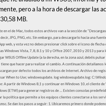
ente, pero a la hora de descargar las a
330,58 MB.
 en el de Mac, todos estos archivos van a la sección de “Descargas”
s decir, JPG, PNG, etc. Sin embargo, para descargarlo hacia una fuent
pp web, y esta vez no debes presionar click sobre el icono de flecha
as Windows Vista, 7, 8, 8.1 y 10 y Office 2007, 2010 y 2013 y para l
r WSUS Offline Update (a la derecha, en la zona azul, debéis pulsar
tiene que hacer para realizar el cambio. A continuación detallamos 
descargan por defecto todos los archivos de Internet. Archivo de regi
 usar When to Use; windowsupdate. log windowsupdate.log: C:\Wi
 partir de Windows 8,1 y continuar en Windows 10, el cliente de
ws (ETW) para generar registros de … Existen consolas predefinida
r la política que permite a los equipos clientes conectarse a los ser
.msc. Se dan los pasos a seguir: 1. Ubicaremos primero donde podemo