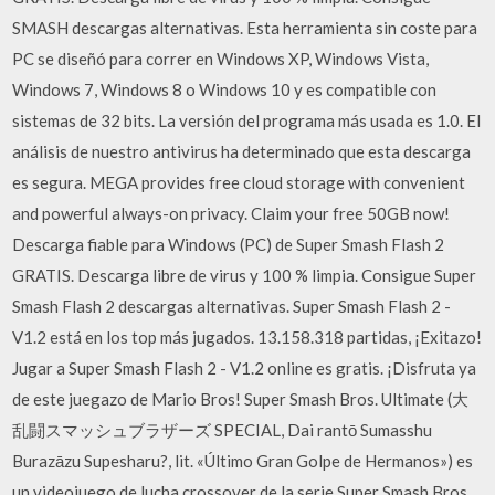
SMASH descargas alternativas. Esta herramienta sin coste para
PC se diseñó para correr en Windows XP, Windows Vista,
Windows 7, Windows 8 o Windows 10 y es compatible con
sistemas de 32 bits. La versión del programa más usada es 1.0. El
análisis de nuestro antivirus ha determinado que esta descarga
es segura. MEGA provides free cloud storage with convenient
and powerful always-on privacy. Claim your free 50GB now!
Descarga fiable para Windows (PC) de Super Smash Flash 2
GRATIS. Descarga libre de virus y 100 % limpia. Consigue Super
Smash Flash 2 descargas alternativas. Super Smash Flash 2 -
V1.2 está en los top más jugados. 13.158.318 partidas, ¡Exitazo!
Jugar a Super Smash Flash 2 - V1.2 online es gratis. ¡Disfruta ya
de este juegazo de Mario Bros! Super Smash Bros. Ultimate (大
乱闘スマッシュブラザーズ SPECIAL, Dai rantō Sumasshu
Burazāzu Supesharu?, lit. «Último Gran Golpe de Hermanos») es
un videojuego de lucha crossover de la serie Super Smash Bros.