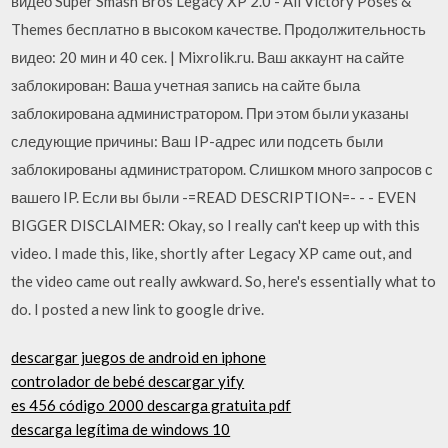
видео Super Smash Bros Legacy XP 2.0 - All Victory Poses &
Themes бесплатно в высоком качестве. Продолжительность
видео: 20 мин и 40 сек. | Mixrolik.ru. Ваш аккаунт на сайте
заблокирован: Ваша учетная запись на сайте была
заблокирована администратором. При этом были указаны
следующие причины: Ваш IP-адрес или подсеть были
заблокированы администратором. Слишком много запросов с
вашего IP. Если вы были -=READ DESCRIPTION=- - - EVEN
BIGGER DISCLAIMER: Okay, so I really can't keep up with this
video. I made this, like, shortly after Legacy XP came out, and
the video came out really awkward. So, here's essentially what to
do. I posted a new link to google drive.
descargar juegos de android en iphone
controlador de bebé descargar yify
es 456 código 2000 descarga gratuita pdf
descarga legítima de windows 10