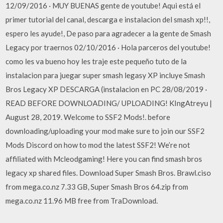
12/09/2016 · MUY BUENAS gente de youtube! Aqui está el
primer tutorial del canal, descarga e instalacion del smash xp!!,
espero les ayude!, De paso para agradecer a la gente de Smash
Legacy por traernos 02/10/2016 · Hola parceros del youtube!
como les va bueno hoy les traje este pequeño tuto de la
instalacion para juegar super smash legasy XP incluye Smash
Bros Legacy XP DESCARGA (instalacion en PC 28/08/2019 ·
READ BEFORE DOWNLOADING/ UPLOADING! KIngAtreyu |
August 28, 2019. Welcome to SSF2 Mods!. before
downloading/uploading your mod make sure to join our SSF2
Mods Discord on how to mod the latest SSF2! We’re not
affiliated with Mcleodgaming! Here you can find smash bros
legacy xp shared files. Download Super Smash Bros. Brawl.ciso
from mega.co.nz 7.33 GB, Super Smash Bros 64.zip from
mega.co.nz 11.96 MB free from TraDownload.