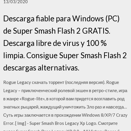
13/03/2020
Descarga fiable para Windows (PC)
de Super Smash Flash 2 GRATIS.
Descarga libre de virus y 100 %
limpia. Consigue Super Smash Flash 2
descargas alternativas.
Rogue Legacy скачать торрент (последняя версия). Rogue
Legacy – приключенческий ролевой экшен в ретро-стиле, игра
в жанре «Rogue-lite», в которой вам придется возглавить род
знатных рыцарей, жаждущий уничтожить Зло раз и навсегда…
Суть игры заключается в прохождении Windows 8/XP/7 Crazy
Error. [ Img] - Super Smash Bros Legacy Xp Logo. Смотрите