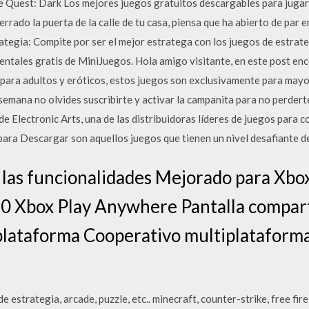
e Quest: Dark Los mejores juegos gratuitos descargables para jugar
rrado la puerta de la calle de tu casa, piensa que ha abierto de par e
ategia: Compite por ser el mejor estratega con los juegos de estrat
mentales gratis de MiniJuegos. Hola amigo visitante, en este post e
 para adultos y eróticos, estos juegos son exclusivamente para mayo
semana no olvides suscribirte y activar la campanita para no perder
 Electronic Arts, una de las distribuidoras líderes de juegos para co
para Descargar son aquellos juegos que tienen un nivel desafiante de
 las funcionalidades Mejorado para Xbo
 Xbox Play Anywhere Pantalla comparti
plataforma Cooperativo multiplatafor
e estrategia, arcade, puzzle, etc.. minecraft, counter-strike, free fi