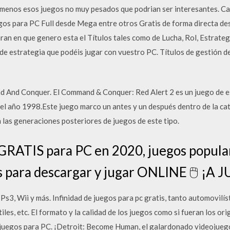
l menos esos juegos no muy pesados que podrian ser interesantes. Ca
os para PC Full desde Mega entre otros Gratis de forma directa des
iaran en que genero esta el Títulos tales como de Lucha, Rol, Estrate
de estrategia que podéis jugar con vuestro PC. Títulos de gestión de
 And Conquer. El Command & Conquer: Red Alert 2 es un juego de est
el año 1998.Este juego marco un antes y un después dentro de la cat
 las generaciones posteriores de juegos de este tipo.
GRATIS para PC en 2020, juegos popular
s para descargar y jugar ONLINE 🖱️ ¡A
3, Wii y más. Infinidad de juegos para pc gratis, tanto automovilísti
iles, etc. El formato y la calidad de los juegos como si fueran los ori
juegos para PC. ¡Detroit: Become Human, el galardonado videojueg