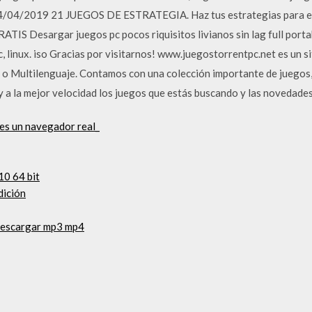
14/04/2019 21 JUEGOS DE ESTRATEGIA. Haz tus estrategias para enc
GRATIS Desargar juegos pc pocos riquisitos livianos sin lag full port
, linux. iso Gracias por visitarnos! www.juegostorrentpc.net es un 
l o Multilenguaje. Contamos con una colección importante de juegos,
y a la mejor velocidad los juegos que estás buscando y las novedades
es un navegador real_
0 64 bit
dición
descargar mp3 mp4