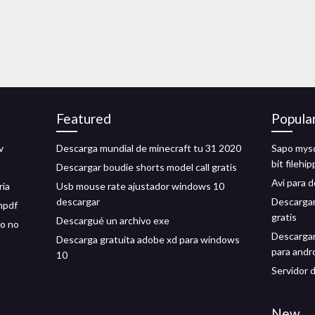
Featured
Popula
v
Descarga mundial de minecraft tu 31 2020
Sapo mysq
bit filehi
Descargar boudie shorts model call gratis
Avi para 
ria
Usb mouse rate ajustador windows 10
descargar
Descargar
mpdf
gratis
Descargué un archivo exe
ro no
Descargar 
Descarga gratuita adobe xd para windows
para andr
10
Servidor 
New