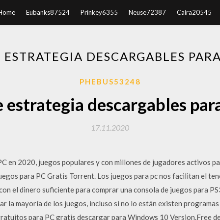
Home
Eubanks87524
Prinkey6355
Neuse72387
Caira20545
 ESTRATEGIA DESCARGABLES PARA
PHEBUS53248
 estrategia descargables para
17.11.2020
 en 2020, juegos populares y con millones de jugadores activos par
os para PC Gratis Torrent. Los juegos para pc nos facilitan el ten
on el dinero suficiente para comprar una consola de juegos para PS
r la mayoría de los juegos, incluso si no lo están existen programa
ratuitos para PC gratis descargar para Windows 10 Version.Free de