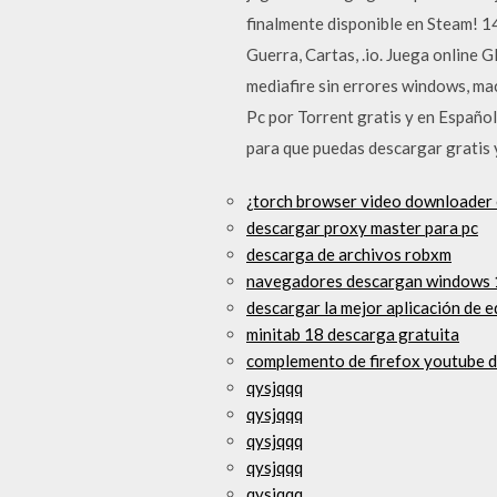
finalmente disponible en Steam! 
Guerra, Cartas, .io. Juega online 
mediafire sin errores windows, mac
Pc por Torrent gratis y en Españo
para que puedas descargar gratis 
¿torch browser video downloader 
descargar proxy master para pc
descarga de archivos robxm
navegadores descargan windows 1
descargar la mejor aplicación de e
minitab 18 descarga gratuita
complemento de firefox youtube 
qysjqqq
qysjqqq
qysjqqq
qysjqqq
qysjqqq