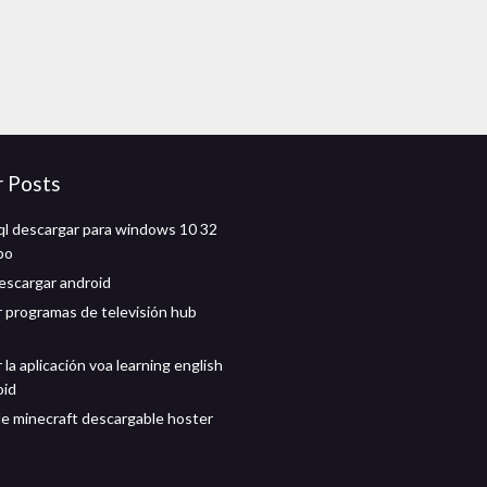
r Posts
l descargar para windows 10 32
ppo
descargar android
 programas de televisión hub
la aplicación voa learning english
oid
de minecraft descargable hoster