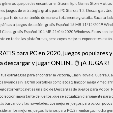
os géneros que puedes encontrar en Steam, Epic Games Store y otras 
ores juegos de estrategia gratis para PC Starcraft 2. Descargar; Uno
ran parte de su contenido de manera totalmente gratuita. Saca tu lad
ráficas a juegos de acción, gratis Español 15 MB 11/12/2019 Windo
 of Clans. gratis Español 104 MB 21/04/2020 Windows. Estos son los
nte en todas las plataformas, pero cuyos mejores exponentes están
RATIS para PC en 2020, juegos populares y
ra descargar y jugar ONLINE 🖱️ ¡A JUGAR!
estrategias para encontrar la victoria, Clash Royale, Guerra, Car
s livianos sin lag full portables completos 1 link por mega y mediafir
uegostorrentpc.net es un sitio de Descargas de Juegos para Pc por T
olección importante de juegos, que se actualizan diariamente para q
tás buscando y las novedades. Los mejores juegos para pc con pocos 
siderar los mejores juegos livianos para PC, Sin embargo, mucha ge