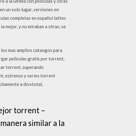
e a la última con películas y otras
en un solo lugar, versiones en
iculas completas en español latino
 la mejor, y no miraban a otras; se
s los mas amplios cataogos para
ar peliculas gratis por torrent,
ar torrent, superando
t, estrenos y series torrent
liamente a divxtotal,
ejor torrent –
manera similar a la