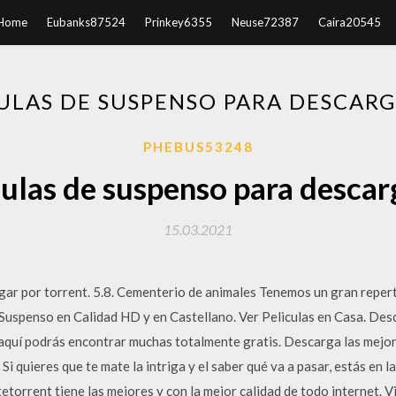
Home
Eubanks87524
Prinkey6355
Neuse72387
Caira20545
ULAS DE SUSPENSO PARA DESCAR
PHEBUS53248
ulas de suspenso para descar
15.03.2021
gar por torrent. 5.8. Cementerio de animales Tenemos un gran repert
Suspenso en Calidad HD y en Castellano. Ver Peliculas en Casa. Desc
s aquí podrás encontrar muchas totalmente gratis. Descarga las mejo
 Si quieres que te mate la intriga y el saber qué va a pasar, estás en l
etorrent tiene las mejores y con la mejor calidad de todo internet. V