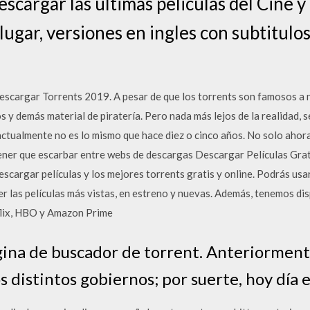
escargar las ultimas peliculas del Cine y
lugar, versiones en ingles con subtitulos,
cargar Torrents 2019. A pesar de que los torrents son famosos a ni
 y demás material de piratería. Pero nada más lejos de la realidad,
ualmente no es lo mismo que hace diez o cinco años. No solo ahora 
tener que escarbar entre webs de descargas Descargar Películas Gra
 descargar películas y los mejores torrents gratis y online. Podrás us
r las películas más vistas, en estreno y nuevas. Además, tenemos disp
flix, HBO y Amazon Prime
ina de buscador de torrent. Anteriorment
s distintos gobiernos; por suerte, hoy día 