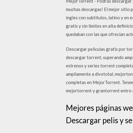
MejorTorrent - Podrás descargar pe
muchas descargas! El mejor sitio p
ingles con subtitulos, latino y en
gratis y sin limites en alta defini
quedaban con las que ofrecían actu
Descargar peliculas gratis por to
descargar torrent, superando ampl
estrenos y series torrent comple
ampliamente a divxtotal, mejortorr
completas en MejorTorrent. Tenem
mejortorrent y grantorrent entro 
Mejores páginas web
Descargar pelis y se