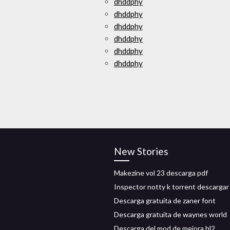
dhddphy
dhddphy
dhddphy
dhddphy
dhddphy
dhddphy
New Stories
Makezine vol 23 descarga pdf
Inspector notty k torrent descargar
Descarga gratuita de zaner font
Descarga gratuita de waynes world
Descarga del mod de mejora hl2