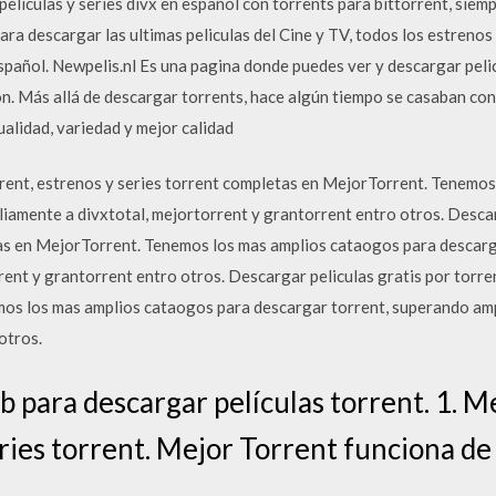
liculas y series divx en español con torrents para bittorrent, siempr
ara descargar las ultimas peliculas del Cine y TV, todos los estrenos 
 español. Newpelis.nl Es una pagina donde puedes ver y descargar pel
cion. Más allá de descargar torrents, hace algún tiempo se casaban con
alidad, variedad y mejor calidad
rrent, estrenos y series torrent completas en MejorTorrent. Tenemo
iamente a divxtotal, mejortorrent y grantorrent entro otros. Descarg
tas en MejorTorrent. Tenemos los mas amplios cataogos para descarg
ent y grantorrent entro otros. Descargar peliculas gratis por torren
os los mas amplios cataogos para descargar torrent, superando amp
otros.
 para descargar películas torrent. 1. M
ries torrent. Mejor Torrent funciona de 