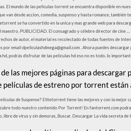
s. El mundo de las peliculas torrent se encuentra disponible en nuest
 que van desde accion, comedia, suspenso y hasta romance, también 
itetorrent se ha convertido en la unica y mas grande web para descar
 del maestro. PUBLICIDAD. El consagrado y célebre director de
s de autor, el material es recolectado de todas fuentes de Interne
s por email dpeliculashdmega@gmail.com . Ahora puedes descargar p
hd, podrás disfrutar de las películas hd eso no es todo, lo importante
 de las mejores páginas para descargar p
e películas de estreno por torrent están 
culas de Suspense? Elitetorrent tiene las mejores y con la mejor ca
scubre todo nuestro contenido Por Torrent! En fantorrent.com podra
o, libre de virus y sin demoras, Buscar. Descargar La vida secreta de