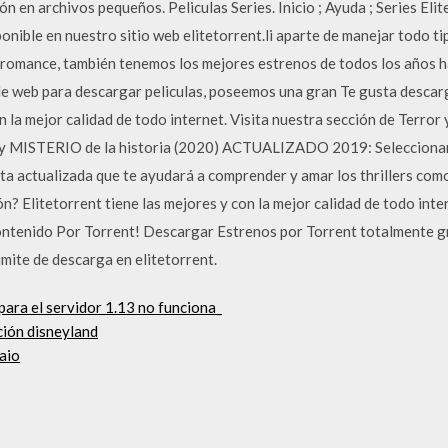
ón en archivos pequeños. Peliculas Series. Inicio ; Ayuda ; Series Elit
ponible en nuestro sitio web elitetorrent.li aparte de manejar todo t
romance, también tenemos los mejores estrenos de todos los años has
de web para descargar peliculas, poseemos una gran Te gusta descarg
on la mejor calidad de todo internet. Visita nuestra sección de Ter
y MISTERIO de la historia (2020) ACTUALIZADO 2019: Seleccionamo
ista actualizada que te ayudará a comprender y amar los thrillers co
n? Elitetorrent tiene las mejores y con la mejor calidad de todo inte
ntenido Por Torrent! Descargar Estrenos por Torrent totalmente gra
limite de descarga en elitetorrent.
para el servidor 1.13 no funciona_
ción disneyland
 aio