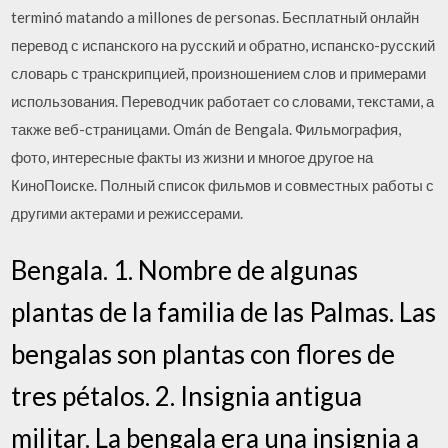
terminó matando a millones de personas. Бесплатный онлайн
перевод с испанского на русский и обратно, испанско-русский
словарь с транскрипцией, произношением слов и примерами
использования. Переводчик работает со словами, текстами, а
также веб-страницами. Omán de Bengala. Фильмография,
фото, интересные факты из жизни и многое другое на
КиноПоиске. Полный список фильмов и совместных работы с
другими актерами и режиссерами.
Bengala. 1. Nombre de algunas
plantas de la familia de las Palmas. Las
bengalas son plantas con flores de
tres pétalos. 2. Insignia antigua
militar. La bengala era una insignia a