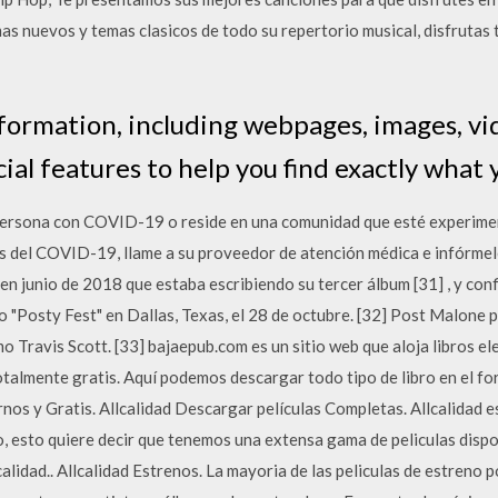
as nuevos y temas clasicos de todo su repertorio musical, disfrutas
nformation, including webpages, images, v
al features to help you find exactly what y
 persona con COVID-19 o reside en una comunidad que esté experim
 del COVID-19, llame a su proveedor de atención médica e infórmel
 junio de 2018 que estaba escribiendo su tercer álbum [31] , y conf
ado "Posty Fest" en Dallas, Texas, el 28 de octubre. [32] Post Malon
o Travis Scott. [33] bajaepub.com es un sitio web que aloja libros 
talmente gratis. Aquí podemos descargar todo tipo de libro en el fo
nos y Gratis. Allcalidad Descargar películas Completas. Allcalidad 
o, esto quiere decir que tenemos una extensa gama de peliculas dispo
 calidad.. Allcalidad Estrenos. La mayoria de las peliculas de estreno