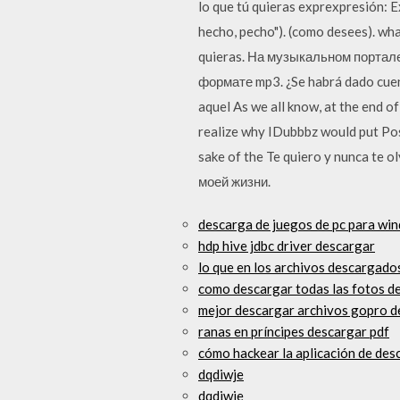
lo que tú quieras exprexpresión: Ex
hecho, pecho"). (como desees). wh
quieras. На музыкальном портале
формате mp3. ¿Se habrá dado cuent
aquel As we all know, at the end o
realize why IDubbbz would put Post 
sake of the Te quiero y nunca te 
моей жизни.
descarga de juegos de pc para wi
hdp hive jdbc driver descargar
lo que en los archivos descargados
como descargar todas las fotos de
mejor descargar archivos gopro d
ranas en príncipes descargar pdf
cómo hackear la aplicación de des
dqdiwje
dqdiwje