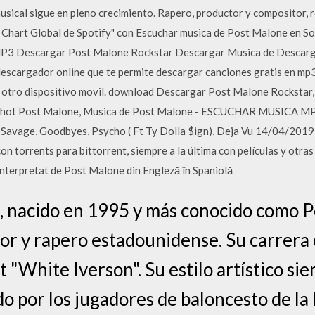
usical sigue en pleno crecimiento. Rapero, productor y compositor, 
l Chart Global de Spotify" con Escuchar musica de Post Malone en S
 MP3 Descargar Post Malone Rockstar Descargar Musica de Descar
n descargador online que te permite descargar canciones gratis en mp
ier otro dispositivo movil. download Descargar Post Malone Rockst
lowhot Post Malone, Musica de Post Malone - ESCUCHAR MUSICA M
1 Savage, Goodbyes, Psycho ( Ft Ty Dolla $ign), Deja Vu 14/04/201
 con torrents para bittorrent, siempre a la última con películas y ot
nterpretat de Post Malone din Engleză în Spaniolă
, nacido en 1995 y más conocido como P
tor y rapero estadounidense. Su carre
t "White Iverson". Su estilo artístico si
o por los jugadores de baloncesto de l