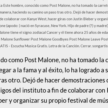
ta Este hombre, conocido como Post Malone, no ha tomado la carrete
u manera, haciendo su camino un paso tras otro. Dejó de hacer demos
n de colaborar con Kanye West, hacer giras con Justin Bieber y organiz
ne (apodo: ) nació en Syracuse, New York. Hijo de padre (?) y madre
lone tiene el signo zodiacal Cancer y él tiene ahora 25 años de eda
t Malone Sunflower Post Malone Goodbyes Post Malone Leave Pos
IS - Escucha Musica Gratis. Letra de la Canción. Cerrar. songartist
do como Post Malone, no ha tomado la 
gar a la fama y al éxito, lo ha logrado 
ras otro. Dejó de hacer demostraciones 
igos del instituto a fin de colaborar co
ber y organizar su propio festival de músi