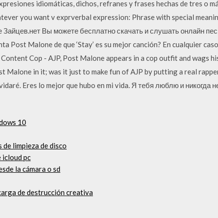
presiones idiomáticas, dichos, refranes y frases hechas de tres o más 
atever you want v exprverbal expression: Phrase with special meani
 Зайцев.нет Вы можете бесплатно скачать и слушать онлайн песн
a Post Malone de que ‘Stay’ es su mejor canción? En cualquier caso,
f Content Cop - AJP, Post Malone appears in a cop outfit and wags his 
Malone in it; was it just to make fun of AJP by putting a real rapper 
olvidaré. Eres lo mejor que hubo en mi vida. Я тебя люблю и никогд
ndows 10
 de limpieza de disco
 icloud pc
esde la cámara o sd
carga de destrucción creativa