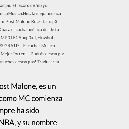
rompió el récord de "mayor
onicoMusica.Net: la mejor musica
gar Post Malone Rockstar mp3
3 para escuchar música desde tu
ar, MP3TECA, mp3xd, Flowhot,
P3 GRATIS - Escuchar Musica
9 MejorTorrent - Podrás descargar
ras muchas descargas! Traducerea
ost Malone, es un
ra como MC comienza
empre ha sido
a NBA, y su nombre