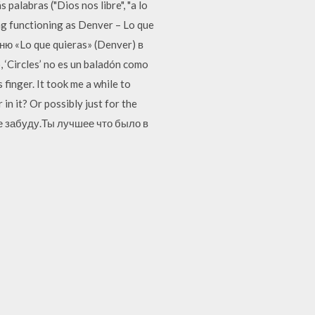
palabras ("Dios nos libre", "a lo
ng functioning as Denver – Lo que
ю «Lo que quieras» (Denver) в
 ‘Circles’ no es un baladón como
finger. It took me a while to
in it? Or possibly just for the
а не забуду.Ты лучшее что было в