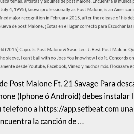
Busca temas, artistas y álbumes de post malone. Encuentra la música
 July 4, 1995), known professionally as Post Malone, is an American 
ained major recognition in February 2015, after the release of his deb
ueva de post Malone, ¿Estas en el lugar correcto para Escuchar las
eld (2015) Capo: 5. Post Malone & Swae Lee. ↓. Best Post Malone Quo
he sleeve, I can't ball with no Joes You know how I do it, Concords
tamente desde Youtube, Facebook, Vimeo y muchos más. Показать вс
 de Post Malone Ft. 21 Savage Para des
hone (Iphone ó Android) debes instalar l
 telefono a https://app.setbeat.com una 
encuentra la canción de …