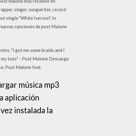
 post malone más reciente en
rapper, singer, songwriter, record
ut single "White Iverson". In
 nuevas canciones de post Malone
tes. "I got me some braids and I
 on my toes" - Post Malone Descarga
е. Post Malone feat.
cargar música mp3
a aplicación
vez instalada la