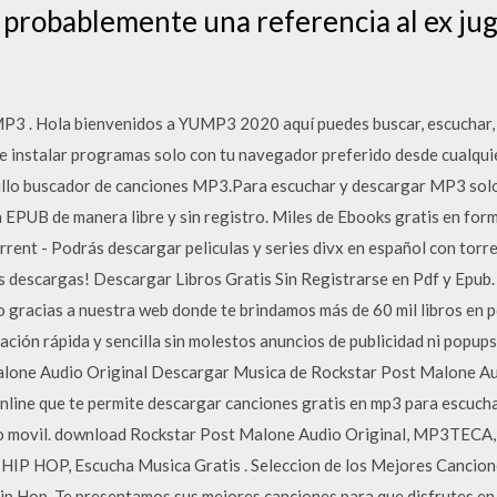
n probablemente una referencia al ex ju
P3 . Hola bienvenidos a YUMP3 2020 aquí puedes buscar, escuchar
 instalar programas solo con tu navegador preferido desde cualquier
llo buscador de canciones MP3.Para escuchar y descargar MP3 solo 
n EPUB de manera libre y sin registro. Miles de Ebooks gratis en fo
rent - Podrás descargar peliculas y series divx en español con torren
s descargas! Descargar Libros Gratis Sin Registrarse en Pdf y Epub. 
o gracias a nuestra web donde te brindamos más de 60 mil libros en p
ción rápida y sencilla sin molestos anuncios de publicidad ni popups
ne Audio Original Descargar Musica de Rockstar Post Malone Audio
line que te permite descargar canciones gratis en mp3 para escuchar
ivo movil. download Rockstar Post Malone Audio Original, MP3TECA,
 HOP, Escucha Musica Gratis . Seleccion de los Mejores Cancione
ip Hop, Te presentamos sus mejores canciones para que disfrutes en