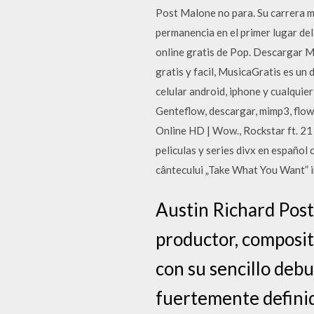
Post Malone no para. Su carrera m
permanencia en el primer lugar de
online gratis de Pop. Descargar
gratis y facil, MusicaGratis es u
celular android, iphone y cualqu
Genteflow, descargar, mimp3, f
Online HD | Wow., Rockstar ft. 2
peliculas y series divx en español
cântecului „Take What You Want” i
Austin Richard Post
productor, composi
con su sencillo debu
fuertemente definid