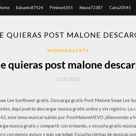
Home
Eubanks87524
Prinkey6355
Neuse72387
Caira20545
E QUIERAS POST MALONE DESCAR
MOSMAN62975
e quieras post malone descar
11.03.2021
e Lee Sunflower gratis. Descarga gratis Post Malone Swae Lee Sun
ntes. Aquí podrás descargar musica gratis online y sin registro. La
2:42, este tema musical subido por PostMaloneVEVO ¡Bienvenido a Mp
ga musica gratis y compartir con el mundo, o escucha gratis música 
ero con menos avisos y más variedad. Escucha cientas de musicas por