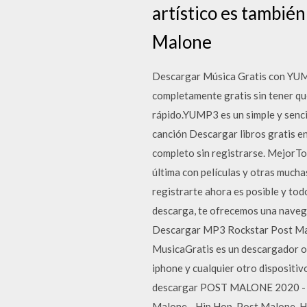
artístico es tambié
Malone
Descargar Música Gratis con YUM
completamente gratis sin tener que
rápido.YUMP3 es un simple y senci
canción Descargar libros gratis e
completo sin registrarse. MejorTor
última con películas y otras mucha
registrarte ahora es posible y tod
descarga, te ofrecemos una navega
Descargar MP3 Rockstar Post Malo
MusicaGratis es un descargador on
iphone y cualquier otro disposit
descargar POST MALONE 2020 - HIP
Malone - Hip Hop. Post Malone, H