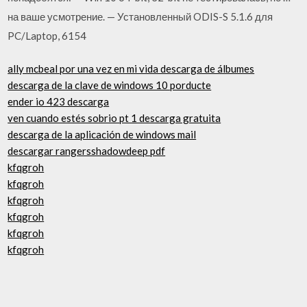
на ваше усмотрение. — Установленный ODIS-S 5.1.6 для
PC/Laptop, 6154
ally mcbeal por una vez en mi vida descarga de álbumes
descarga de la clave de windows 10 porducte
ender io 423 descarga
ven cuando estés sobrio pt 1 descarga gratuita
descarga de la aplicación de windows mail
descargar rangersshadowdeep pdf
kfqgroh
kfqgroh
kfqgroh
kfqgroh
kfqgroh
kfqgroh