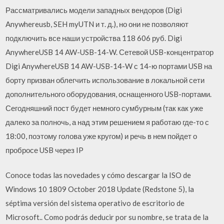
Рассматривались модели западных вендоров (Digi
Anywhereusb, SEH myUTN и т. д.), но они не позволяют
подключить все наши устройства 118 606 руб. Digi
AnywhereUSB 14 AW-USB-14-W. Сетевой USB-концентратор
Digi AnywhereUSB 14 AW-USB-14-W с 14-ю портами USB на
борту призван облегчить использование в локальной сети
дополнительного оборудования, оснащенного USB-портами.
Сегодняшний пост будет немного сумбурным (так как уже
далеко за полночь, а над этим решением я работаю где-то с
18:00, поэтому голова уже кругом) и речь в нем пойдет о
пробросе USB через IP
Conoce todas las novedades y cómo descargar la ISO de
Windows 10 1809 October 2018 Update (Redstone 5), la
séptima versión del sistema operativo de escritorio de
Microsoft.. Como podrás deducir por su nombre, se trata de la