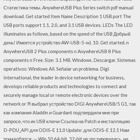
Статистика темы. AnywhereUSB Plus Series switch pdf manual
download. Get started Item Name Description 1 USB port The
USB ports support 1.1, 2.0, and 3.1 USB devices. LEDs The LED
illuminates as follows, based on the speed of the USB Добрый
день! Имеется устройство AW-USB-5-w). 10. Get started. n
AnywhereUSB 2 Plus components n AnywhereUSB 8 Plus
components n Free. Size: 3.1 MB. Windows. Descargar. Sistemas
operativos: Windows All. Señalar un problema. Digi
International, the leader in device networking for business,
develops reliable products and technologies to connect and
securely manage local or remote electronic devices over the
network or Я выбрал устройство DIGI AnywhereUSB/5 G1, так
как компания Aladdin и Guardant подтвердили мне при
запросе, что их USB ключи Ссылка на Patch и инсталляцию
D-PDU_API для ODIS-E 11.0 Update: для ODIS-E 12.1 Нам
понадобятся: — Win 10 64-bit, 32-bit не тестировалась, но …