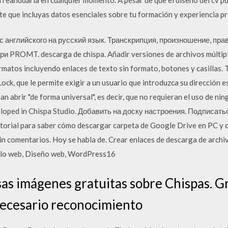
e que incluyas datos esenciales sobre tu formación y experiencia pr
 английского на русский язык. Транскрипция, произношение, пра
PROMT. descarga de chispa. Añadir versiones de archivos múltipl
rmatos incluyendo enlaces de texto sin formato, botones y casillas.
ck, que le permite exigir a un usuario que introduzca su dirección 
n abrir "de forma universal", es decir, que no requieran el uso de ni
eloped in Chispa Studio. Добавить на доску настроения. Подписат
utorial para saber cómo descargar carpeta de Google Drive en PC y
Sin comentarios. Hoy se habla de. Crear enlaces de descarga de arch
llo web, Diseño web, WordPress16
as imágenes gratuitas sobre Chispas. Gr
necesario reconocimiento