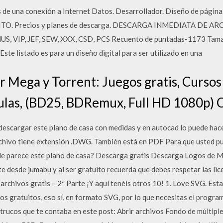
s de una conexión a Internet Datos. Desarrollador. Diseño de págin
TUITO. Precios y planes de descarga. DESCARGA INMEDIATA DE 
 HUS, VIP, JEF, SEW, XXX, CSD, PCS Recuento de puntadas-1173 Tam
 listado es para un diseño digital para ser utilizado en una
r Mega y Torrent: Juegos gratis, Cursos
culas, (BD25, BDRemux, Full HD 1080p) 
descargar este plano de casa con medidas y en autocad lo puede hacer
hivo tiene extensión .DWG. También está en PDF Para que usted pue
 le parece este plano de casa? Descarga gratis Descarga Logos de 
e desde jumabu y al ser gratuito recuerda que debes respetar las lic
archivos gratis – 2ª Parte ¡Y aquí tenéis otros 10! 1. Love SVG. Est
vos gratuitos, eso sí, en formato SVG, por lo que necesitas el progr
s trucos que te contaba en este post: Abrir archivos Fondo de múltipl