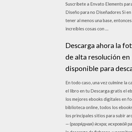
Suscríbete a Envato Elements para
Diseño para no Diseñadores Si en 
tener al menos una base, entonces 
increíbles cosas con …
Descarga ahora la fo
de alta resolución en
disponible para desc
En todo caso, una vez culmine la 
el libro en tu Descarga gratis el 
los mejores ebooks digitales en f
biblioteca online, todos los eboo
los principales sitios para subir 
— (разря́дная) и́скра; искрово́й р
la descarga de ficheros, y permite