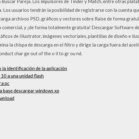
Buscar Pareja. Los impulsores de Tinder y Match, entre otras plat
a. Los usuarios tendrán la posibilidad de registrarse con la cuenta 
escarga archivos PSD, gráficos y vectores sobre Raise de forma gratu
o comercial, y ¡de forma totalmente gratuita! Descargar Software d
áficos de Illustrator, imágenes vectoriales, plantillas de diseño e il
a la chispa de descarga en el filtro y dirige la carga fuera del aceite
conduct char ge out of the o il to gr ou nd.
la identificación de la aplicación
10 a una unidad flash
ra pc
ca base descargar windows xp
ownload