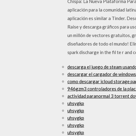
Chispa: La Nueva Plataforma Para 
aplicación para la comunidad latin
aplicación es similar a Tinder. D
Raise y descarga gráficos para us
un millón de vectores gratuitos, gr
diseñadores de todo el mundo! Elimin
spark discharge in the fil te r and 
descarga el juego de steam usando 
descargar el cargador de windows 
como descargar icloud storage pa
946gzm3 controladores de la pla
actividad paranormal 3 torrent d
uhsygkp
uhsygkp
uhsygkp
uhsygkp
uhsygkp