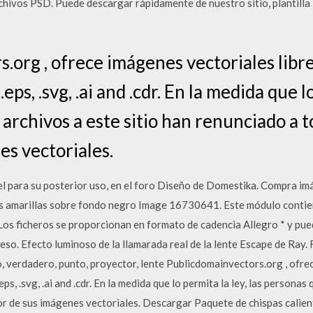
chivos PSD. Puede descargar rápidamente de nuestro sitio, plantill
.org , ofrece imágenes vectoriales libr
ps, .svg, .ai and .cdr. En la medida que lo
archivos a este sitio han renunciado a 
es vectoriales.
 para su posterior uso, en el foro Diseño de Domestika. Compra imág
es amarillas sobre fondo negro Image 16730641. Este módulo contien
Los ficheros se proporcionan en formato de cadencia Allegro * y pued
reso. Efecto luminoso de la llamarada real de la lente Escape de Ray. 
o, verdadero, punto, proyector, lente Publicdomainvectors.org , ofre
s, .svg, .ai and .cdr. En la medida que lo permita la ley, las personas
r de sus imágenes vectoriales. Descargar Paquete de chispas calien