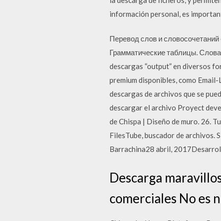
información personal, es important
Перевод слов и словосочетаний с
Грамматические таблицы. Словари 
descargas “output” en diversos fo
premium disponibles, como Email-Lo
descargas de archivos que se pueda
descargar el archivo Proyect dev
de Chispa | Diseño de muro. 26. T
FilesTube, buscador de archivos. 
Barrachina28 abril, 2017Desarro
Descarga maravillos
comerciales No es 