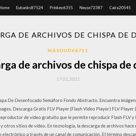
Home
Eubanks87524
Prinkey6355
Neuse72387
Caira20545
RGA DE ARCHIVOS DE CHISPA DE 
MASOUD68711
rga de archivos de chispa de 
17.01.2021
hispa De Desenfocado Semáforo Fondo Abstracto. Encuentra imágenes
 Images. Descarga Gratis FLV Player (Flash Video Player) FLV Player
 reproductor de vídeo gratuito que le permite reproducir Flash FLV 
otros sitios de vídeo. En tecnología, la descarga de archivos hace 
 electrónico a través de un canal de comunicación. El término desca