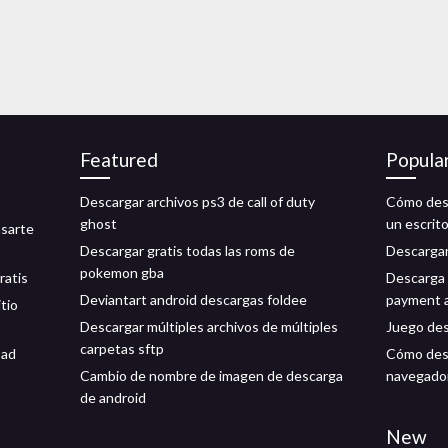
Featured
Popula
Descargar archivos ps3 de call of duty
Cómo desc
ghost
un escrito
asarte
Descargar gratis todas las roms de
Descargar
pokemon gba
ratis
Descarga 
Deviantart android descargas foldee
payment a
itio
Descargar múltiples archivos de múltiples
Juego de
carpetas sftp
oad
Cómo desc
Cambio de nombre de imagen de descarga
navegador
de android
New