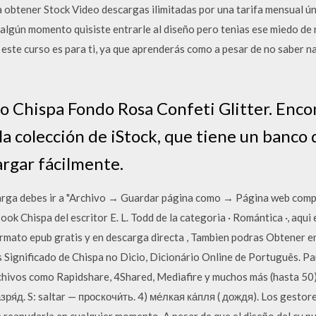
 obtener Stock Video descargas ilimitadas por una tarifa mensual ún
algún momento quisiste entrarle al diseño pero tenias ese miedo de 
este curso es para ti, ya que aprenderás como a pesar de no saber n
to Chispa Fondo Rosa Confeti Glitter. Enc
 la colección de iStock, que tiene un banco
argar fácilmente.
carga debes ir a "Archivo → Guardar página como → Página web comp
ebook Chispa del escritor E. L. Todd de la categoria · Romántica ·, a
ormato epub gratis y en descarga directa , Tambien podras Obtener e
ks Significado de Chispa no Dicio, Dicionário Online de Português. P
archivos como Rapidshare, 4Shared, Mediafire y muchos más (hasta 50).
азря́д. S: saltar — проскочи́ть. 4) ме́лкая ка́пля ( дождя). Los gest
n reanudarla en cualquier momento. A pesar de que el diseño del cv p