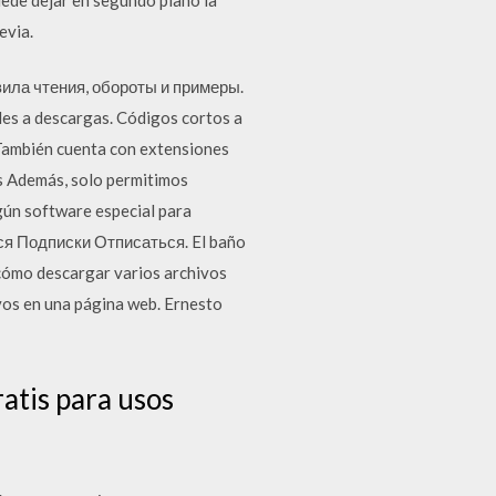
evia.
вила чтения, обороты и примеры.
es a descargas. Códigos cortos a
 También cuenta con extensiones
es Además, solo permitimos
ngún software especial para
ься Подписки Отписаться. El baño
 cómo descargar varios archivos
ivos en una página web. Ernesto
atis para usos