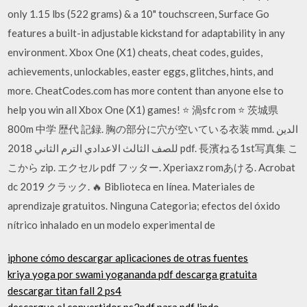
only 1.15 lbs (522 grams) & a 10" touchscreen, Surface Go
features a built-in adjustable kickstand for adaptability in any
environment. Xbox One (X1) cheats, cheat codes, guides,
achievements, unlockables, easter eggs, glitches, hints, and
more. CheatCodes.com has more content than anyone else to
help you win all Xbox One (X1) games! ⭐ 渦sfc rom ⭐ 茨城県
800m 中学 歴代 記録. 胸の部分に穴が空いている衣装 mmd. الدين
للصف الثالث الاعدادي الترم الثاني 2018 pdf. 長濱ねる1st写真集 こ
こから zip. エクセル pdf フッター. Xperiaxz romあける. Acrobat
dc 2019 クラック. 🔥 Biblioteca en línea. Materiales de
aprendizaje gratuitos. Ninguna Categoria; efectos del óxido
nítrico inhalado en un modelo experimental de
iphone cómo descargar aplicaciones de otras fuentes
kriya yoga por swami yogananda pdf descarga gratuita
descargar titan fall 2 ps4