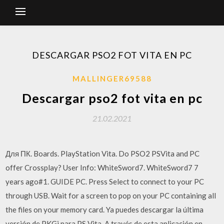
DESCARGAR PSO2 FOT VITA EN PC
MALLINGER69588
Descargar pso2 fot vita en pc
21.02.2021
Для ПК. Boards. PlayStation Vita. Do PSO2 PSVita and PC
offer Crossplay? User Info: WhiteSword7. WhiteSword7 7
years ago#1. GUIDE PC. Press Select to connect to your PC
through USB. Wait for a screen to pop on your PC containing all
the files on your memory card. Ya puedes descargar la última
versión de PKGj para PS Vita. A través de esta aplicación en