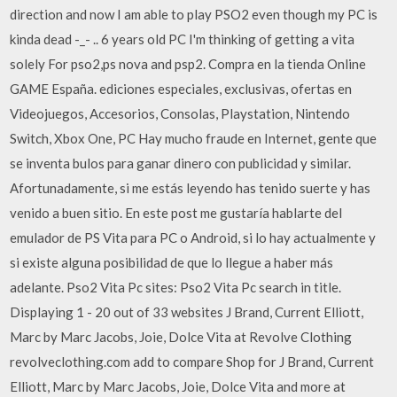
direction and now I am able to play PSO2 even though my PC is
kinda dead -_- .. 6 years old PC I'm thinking of getting a vita
solely For pso2,ps nova and psp2. Compra en la tienda Online
GAME España. ediciones especiales, exclusivas, ofertas en
Videojuegos, Accesorios, Consolas, Playstation, Nintendo
Switch, Xbox One, PC Hay mucho fraude en Internet, gente que
se inventa bulos para ganar dinero con publicidad y similar.
Afortunadamente, si me estás leyendo has tenido suerte y has
venido a buen sitio. En este post me gustaría hablarte del
emulador de PS Vita para PC o Android, si lo hay actualmente y
si existe alguna posibilidad de que lo llegue a haber más
adelante. Pso2 Vita Pc sites: Pso2 Vita Pc search in title.
Displaying 1 - 20 out of 33 websites J Brand, Current Elliott,
Marc by Marc Jacobs, Joie, Dolce Vita at Revolve Clothing
revolveclothing.com add to compare Shop for J Brand, Current
Elliott, Marc by Marc Jacobs, Joie, Dolce Vita and more at