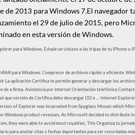
bre de 2013 para Windows 7.El navegador t
zamiento el 29 de julio de 2015, pero Micr
inado en esta versión de Windows.
plorer para Windows. Échale un vistazo a las tripas de tu iPhone o iP
inRAR para Windows. Compresor de archivos rápido y eficiente. WinR
r La aplicación Certifica te permite generar y descargar los archivo
n de e.firma. Asistencia por internet Orientación telefónica Contac
 que versión de Certifica debo descargar (32 o … Internet Explorer 
ersion of Explorer was incarnated from Spyglass Mosaic which Micr
non-Windows product revenues. As Microsoft decided to distribute In
em, they were able to avoid most royalties. This Organiza tu jornad
dario para anotar citas y fechas importantes para ser recordadas más