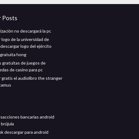
r Posts
ización no descargará la pc
 logo de la universidad de
 descargar logo del ejército
gratuita hong
 gratuitas de juegos de
das de casino para pc
gratis el audiolibro the stranger
 camus
nsacciones bancarias android
 brújula
pk descargar para android