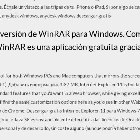
 Échale un vistazo a las tripas de tu iPhone o iPad. Si por algo se ca
, anydesk windows, anydesk windows descargar gratis
a versión de WinRAR para Windows. Com
 WinRAR es una aplicación gratuita graci
ool for both Windows PCs and Mac computers that mirrors the scree
.1). Добавить информацию. 1.37 MB. Internet Explorer 11 is the lat
tandard features that you'd want in a Web browser, while giving excel
 find the same customization options here as you'd see in other We
n de Chrome. Descargar gratis Internet Explorer 11 para Windows 7.
acle Java SE es sustancialmente diferente a las licencias de Oracle 
personal y de desarrollo, sin coste alguno (aunque podría haber otro