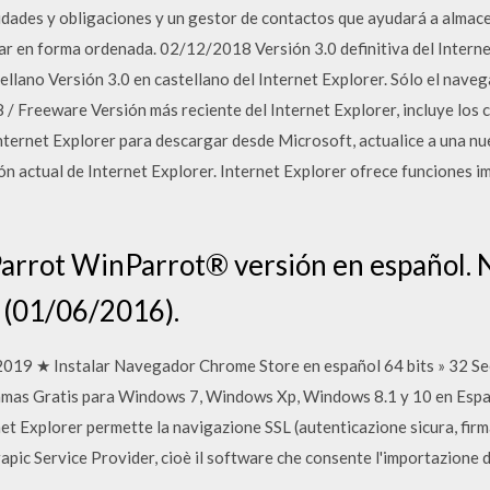
idades y obligaciones y un gestor de contactos que ayudará a almace
jar en forma ordenada. 02/12/2018 Versión 3.0 definitiva del Inter
tellano Versión 3.0 en castellano del Internet Explorer. Sólo el nave
8 / Freeware Versión más reciente del Internet Explorer, incluye los
nternet Explorer para descargar desde Microsoft, actualice a una nu
ón actual de Internet Explorer. Internet Explorer ofrece funciones i
nParrot WinParrot® versión en español.
 (01/06/2016).
019 ★ Instalar Navegador Chrome Store en español 64 bits » 32 S
mas Gratis para Windows 7, Windows Xp, Windows 8.1 y 10 en Españ
et Explorer permette la navigazione SSL (autenticazione sicura, firma
apic Service Provider, cioè il software che consente l'importazione d