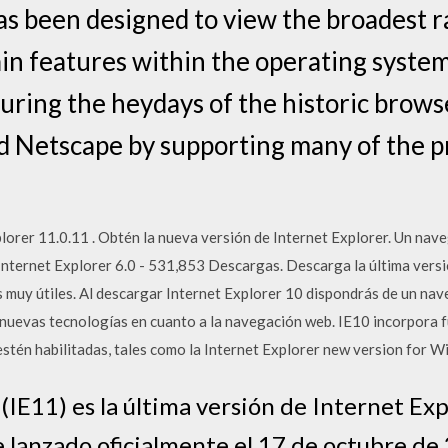
as been designed to view the broadest 
ain features within the operating system
ing the heydays of the historic browse
d Netscape by supporting many of the p
lorer 11.0.11 . Obtén la nueva versión de Internet Explorer. Un na
Internet Explorer 6.0 - 531,853 Descargas. Descarga la última versió
muy útiles. Al descargar Internet Explorer 10 dispondrás de un na
nuevas tecnologías en cuanto a la navegación web. IE10 incorpora fu
estén habilitadas, tales como la Internet Explorer new version for 
(IE11) es la última versión de Internet Ex
 lanzado oficialmente el 17 de octubre d