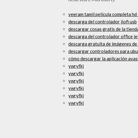
veeram tamil película completa hd
descarga del controlador jiofi usb
descargar cosas gratis de la tiend
descarga del controlador office je
descarga gratuita de imágenes de 
descargar controladores para ubu
cómo descargar la aplicación avas
ywryfkj
ywryfkj
ywryfkj
ywryfkj
ywryfkj
ywryfkj