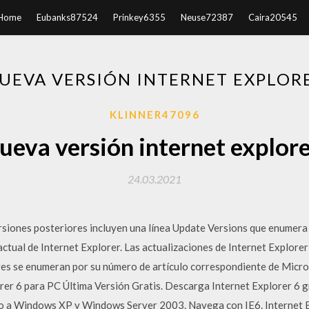
Home
Eubanks87524
Prinkey6355
Neuse72387
Caira20545
EVA VERSIÓN INTERNET EXPLORE
KLINNER47096
eva versión internet explore
24.03.2021
ersiones posteriores incluyen una línea Update Versions que enumera 
 actual de Internet Explorer. Las actualizaciones de Internet Explore
ores se enumeran por su número de artículo correspondiente de Mic
rer 6 para PC Última Versión Gratis. Descarga Internet Explorer 6 
nto a Windows XP y Windows Server 2003. Navega con IE6. Internet E