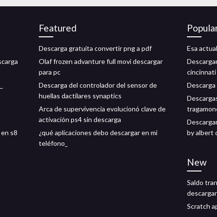
Featured
Popula
Descarga gratuita convertir png a pdf
Esa actual
scarga
Olaf frozen advanture full movi descargar
Descargar
para pc
cincinnati
_
Descarga del controlador del sensor de
Descarga 
huellas dactilares synaptics
Descargas
Arca de supervivencia evolucionó clave de
tragamone
activación ps4 sin descarga
Descargar 
 en s8
¿qué aplicaciones debo descargar en mi
by albert
teléfono_
New
Saldo tra
descargar
Scratch a