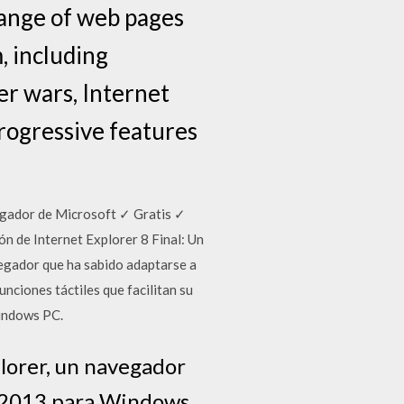
range of web pages
, including
r wars, Internet
rogressive features
vegador de Microsoft ✓ Gratis ✓
n de Internet Explorer 8 Final: Un
vegador que ha sabido adaptarse a
nciones táctiles que facilitan su
Windows PC.
plorer, un navegador
e 2013 para Windows