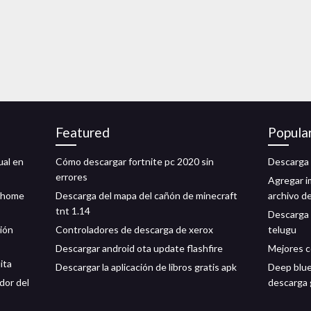
Featured
Popula
ual en
Cómo descargar fortnite pc 2020 sin
Descarga d
errores
Agregar i
a home
Descarga del mapa del cañón de minecraft
archivo d
tnt 1.14
Descarga 
ión
Controladores de descarga de xerox
telugu
Descargar android ota update flashfire
Mejores c
ita
Descargar la aplicación de libros gratis apk
Deep blue
dor del
descarga 