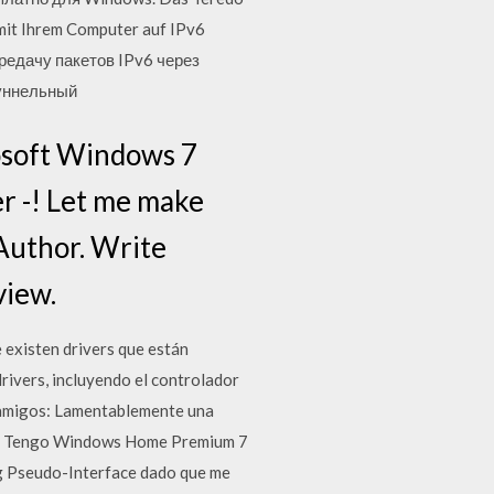
 mit Ihrem Computer auf IPv6
редачу пакетов IPv6 через
туннельный
rosoft Windows 7
r -! Let me make
Author. Write
view.
 existen drivers que están
rivers, incluyendo el controlador
 amigos: Lamentablemente una
do. Tengo Windows Home Premium 7
ng Pseudo-Interface dado que me