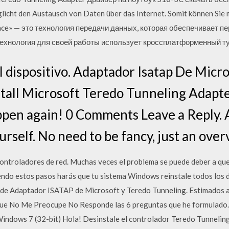
licht den Austausch von Daten über das Internet. Somit können Sie
ace» — это технология передачи данных, которая обеспечивает пе
 технология для своей работы использует кроссплатформенный 
el dispositivo. Adaptador Isatap De Mic
tall Microsoft Teredo Tunneling Adapte
ppen again! 0 Comments Leave a Reply. 
rself. No need to be fancy, just an over
controladores de red. Muchas veces el problema se puede deber a que
ndo estos pasos harás que tu sistema Windows reinstale todos los d
r de Adaptador ISATAP de Microsoft y Teredo Tunneling. Estimados
que No Me Preocupe No Responde las 6 preguntas que he formula
Windows 7 (32-bit) Hola! Desinstale el controlador Teredo Tunneli