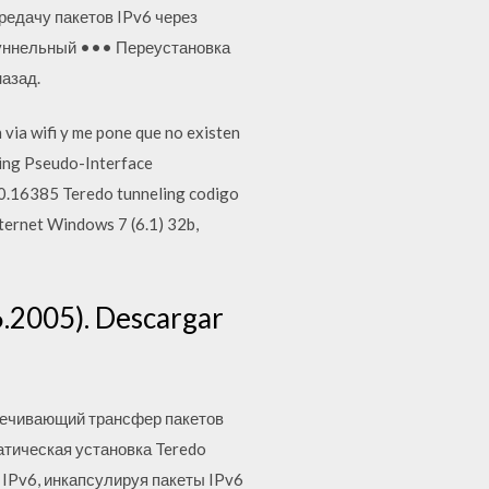
редачу пакетов IPv6 через
туннельный ••• Переустановка
назад.
via wifi y me pone que no existen
ing Pseudo-Interface
.16385 Teredo tunneling codigo
nternet Windows 7 (6.1) 32b,
.2005). Descargar
спечивающий трансфер пакетов
матическая установка Teredo
 IPv6, инкапсулируя пакеты IPv6