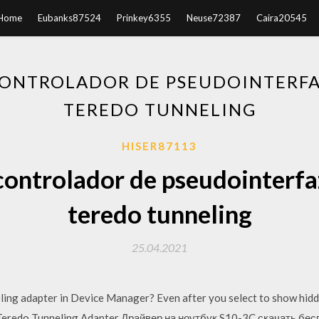
Home
Eubanks87524
Prinkey6355
Neuse72387
Caira20545
CONTROLADOR DE PSEUDOINTERFA
TEREDO TUNNELING
HISER87113
controlador de pseudointerfa
teredo tunneling
25.04.2021
ling adapter in Device Manager? Even after you select to show hid
 Teredo Tunneling Adapter Драйвер на ноутбук S10-3C скачать бе