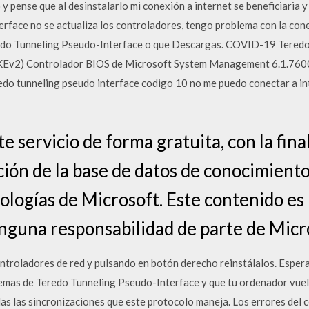
 y pense que al desinstalarlo mi conexión a internet se beneficiaria y
rface no se actualiza los controladores, tengo problema con la cone
redo Tunneling Pseudo-Interface o que Descargas. COVID-19 Tered
KEv2) Controlador BIOS de Microsoft System Management 6.1.7600
redo tunneling pseudo interface codigo 10 no me puedo conectar a i
e servicio de forma gratuita, con la fina
ación de la base de datos de conocimient
nologías de Microsoft. Este contenido es
inguna responsabilidad de parte de Micr
 controladores de red y pulsando en botón derecho reinstálalos. Espe
lemas de Teredo Tunneling Pseudo-Interface y que tu ordenador vuel
as las sincronizaciones que este protocolo maneja. Los errores del