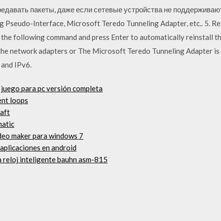
редавать пакеты, даже если сетевые устройства не поддерживают ст
 Pseudo-Interface, Microsoft Teredo Tunneling Adapter, etc.. 5. Re
the following command and press Enter to automatically reinstall 
 the network adapters or The Microsoft Teredo Tunneling Adapter i
 and IPv6.
 juego para pc versión completa
ent loops
aft
matic
ideo maker para windows 7
 aplicaciones en android
 reloj inteligente bauhn asm-815