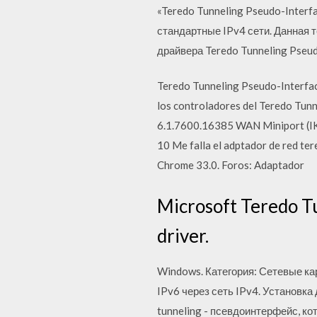
«Teredo Tunneling Pseudo-Interf
стандартные IPv4 сети. Данная
драйвера Teredo Tunneling Pseudo
Teredo Tunneling Pseudo-Interface
los controladores del Teredo Tu
6.1.7600.16385 WAN Miniport (I
10 Me falla el adptador de red te
Chrome 33.0. Foros: Adaptador
Microsoft Teredo T
driver.
Windows. Категория: Сетевые ка
IPv6 через сеть IPv4. Установка
tunneling - псевдоинтерфейс, к