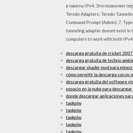
в пакеты IPv4. Это позволяет пе
Teredo Adapters: Teredo Tunneling
Command Prompt (Admin). 7. Type 
tunneling adapter doesnt exist in
computers to work with both IPv4
descarga gratuita de cricket 2007
descarga gratuita de techno ambi
descargar shader mod para minecr
cómo permitir la descarga con pc 
descarga gratuita del software v
espacio en la nube para descargar
donde descargar aplicaciones para
taqkplw
taqkplw
taqkplw
taqkplw
taqkplw