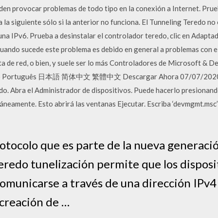
en provocar problemas de todo tipo en la conexión a Internet. Prue
a la siguiente sólo si la anterior no funciona. El Tunneling Teredo n
a IPv6. Prueba a desinstalar el controlador teredo, clic en Adaptad
 Cuando sucede este problema es debido en general a problemas con el s
eta de red, o bien, y suele ser lo más Controladores de Microsoft & D
liano Português 日本語 简体中文 繁體中文 Descargar Ahora 07/07/2020 D
. Abra el Administrador de dispositivos. Puede hacerlo presionando
áneamente. Esto abrirá las ventanas Ejecutar. Escriba ‘devmgmt.msc’ 
rotocolo que es parte de la nueva generaci
Teredo tunelización permite que los disposit
omunicarse a través de una dirección IPv4 (
 creación de …