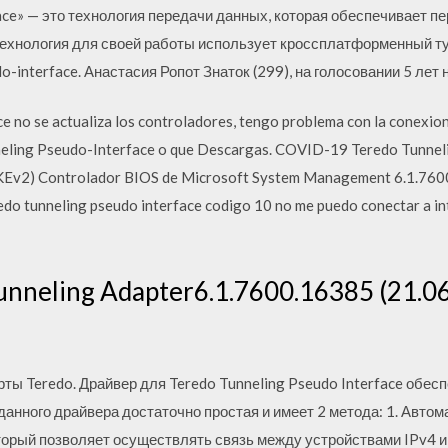
ace» — это технология передачи данных, которая обеспечивает пе
 технология для своей работы использует кроссплатформенный 
-interface. Анастасия Ропот Знаток (299), на голосовании 5 лет 
 no se actualiza los controladores, tengo problema con la conexion 
nneling Pseudo-Interface o que Descargas. COVID-19 Teredo Tunnel
KEv2) Controlador BIOS de Microsoft System Management 6.1.7600
redo tunneling pseudo interface codigo 10 no me puedo conectar a i
unneling Adapter6.1.7600.16385 (21.06
рты Teredo. Драйвер для Teredo Tunneling Pseudo Interface обе
 данного драйвера достаточно простая и имеет 2 метода: 1. Авто
оторый позволяет осуществлять связь между устройствами IPv4 и