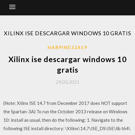
XILINX ISE DESCARGAR WINDOWS 10 GRATIS
HARPINE32819
Xilinx ise descargar windows 10
gratis
29.03.2021
(Note: Xilinx ISE 14.7 from December 2017 does NOT support
the Spartan-3A) To run the October 2013 release on Windows
10: install as usual, then do the following: 1. Navigate to the
following ISE install directory:
\Xilinx\14.7\ISE_DS\ISE\lib t64\