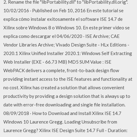
2. Rename the file "libPortability.dll" to "libPortability.dll.orig".
10/02/2016 · Published on Feb 10, 2016 En este tutorial se
explica cómo instalar exitosamente el software ISE 14.7 de
Xilinx sobre Windows 8 o Windows 10. En este primer video se
explica como descargar el 04/06/2020 · ISE Archive; CAE
Vendor Libraries Archive; Vivado Design Suite - HLx Editions -
2020.1 Xilinx Unified Installer 2020.1: Windows Self Extracting
Web Installer (EXE - 66.73 MB) MD5 SUM Value : ISE
WebPACK delivers a complete, front-to-back design flow
providing instant access to the ISE features and functionality at
no cost. Xilinx has created a solution that allows convenient
productivity by providing a design solution that is always up to
date with error-free downloading and single file installation.
08/09/2018 · How to Download and Install Xilinx ISE 14.7
Windows 10 Laurence Gregg. Loading Unsubscribe from
Laurence Gregg? Xilinx ISE Design Suite 14.7 Full - Duration: