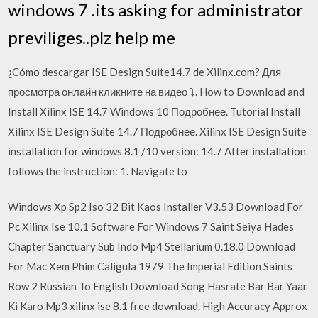
windows 7 .its asking for administrator
previliges..plz help me
¿Cómo descargar ISE Design Suite14.7 de Xilinx.com? Для
просмотра онлайн кликните на видео ⤵. How to Download and
Install Xilinx ISE 14.7 Windows 10 Подробнее. Tutorial Install
Xilinx ISE Design Suite 14.7 Подробнее. Xilinx ISE Design Suite
installation for windows 8.1 /10 version: 14.7 After installation
follows the instruction: 1. Navigate to
Windows Xp Sp2 Iso 32 Bit Kaos Installer V3.53 Download For
Pc Xilinx Ise 10.1 Software For Windows 7 Saint Seiya Hades
Chapter Sanctuary Sub Indo Mp4 Stellarium 0.18.0 Download
For Mac Xem Phim Caligula 1979 The Imperial Edition Saints
Row 2 Russian To English Download Song Hasrate Bar Bar Yaar
Ki Karo Mp3 xilinx ise 8.1 free download. High Accuracy Approx