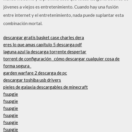
jóvenes a viejos es entretenimiento. Cuando hay una fusión
entre internet y el entretenimiento, nada puede suplantar esta
combinación mortal.
descargar gratis basket case charles dera
eres lo que amas capítulo 5 descarga pdf
laguna azul la descarga torrente despertar
torrent de configuración _cómo descargar cualquier cosa de
forma segura_
garden warfare 2 descarga de pc
descargar toshiba usb drivers
pieles de galaxia descargables de minecraft
fsupgje
fsupgje
fsupgje
fsupgje
fsupgje
fsupgje