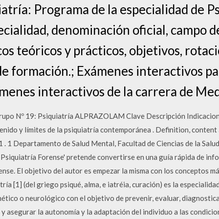
atría: Programa de la especialidad de Ps
ecialidad, denominación oficial, campo d
os teóricos y prácticos, objetivos, rotac
de formación.; Exámenes interactivos pa
menes interactivos de la carrera de Med
rupo Nº 19: Psiquiatría ALPRAZOLAM Clave Descripción Indicacione
nido y límites de la psiquiatría contemporánea . Definition, content
 1 . 1 Departamento de Salud Mental, Facultad de Ciencias de la Salu
 Psiquiatría Forense' pretende convertirse en una guía rápida de in
ense. El objetivo del autor es empezar la misma con los conceptos má
ría [1] (del griego psiqué, alma, e iatréia, curación) es la especialid
ico o neurológico con el objetivo de prevenir, evaluar, diagnosticar,
 asegurar la autonomía y la adaptación del individuo a las condicion