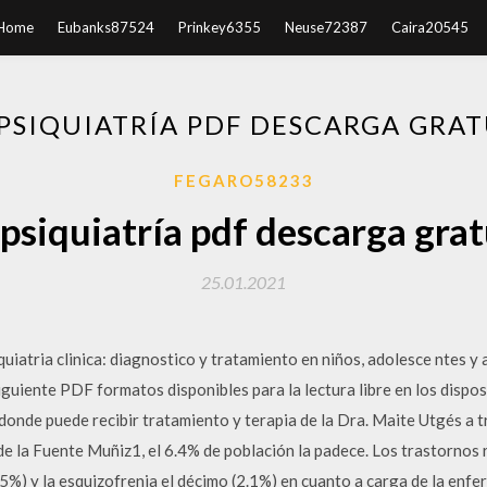
Home
Eubanks87524
Prinkey6355
Neuse72387
Caira20545
 PSIQUIATRÍA PDF DESCARGA GRAT
FEGARO58233
 psiquiatría pdf descarga grat
25.01.2021
quiatria clinica: diagnostico y tratamiento en niños, adolesce ntes y
uiente PDF formatos disponibles para la lectura libre en los dispos
donde puede recibir tratamiento y terapia de la Dra. Maite Utgés a 
 de la Fuente Muñiz1, el 6.4% de población la padece. Los trastornos
5%) y la esquizofrenia el décimo (2.1%) en cuanto a carga de la enfe