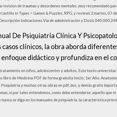
ara revision de traumas y desordenes mentales ,muy recomendado para
bercastillo in Types > Games & Puzzles, RPG, y reviews 2 martes, 07
scripción Indicaciones Vía de administración y Dosis 040.000.24
ual De Psiquiatría Clínica Y Psicopatolo
casos clínicos, la obra aborda diferent
n enfoque didáctico y profundiza en el c
 tratamiento en niños, adolescentes y adultos. Este texto universitar
tu libro de Medicina PDF de forma gratuita Inicio; 1er Año. Anatomía
Psiquiatria y muchas otras obras en pdf, doc, y demás gratis import
tomas, si por tales entendemos, como debe entenderse, aquello que el pa
unca se diga en los manuales de psiquiatría, la característica princi-