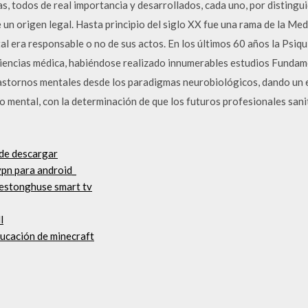
as, todos de real importancia y desarrollados, cada uno, por distingu
e un origen legal. Hasta principio del siglo XX fue una rama de la Med
ntal era responsable o no de sus actos. En los últimos 60 años la Psiq
ciencias médica, habiéndose realizado innumerables estudios Fundame
rastornos mentales desde los paradigmas neurobiológicos, dando un e
o mental, con la determinación de que los futuros profesionales sani
 de descargar
pn para android_
estonghuse smart tv
l
ducación de minecraft