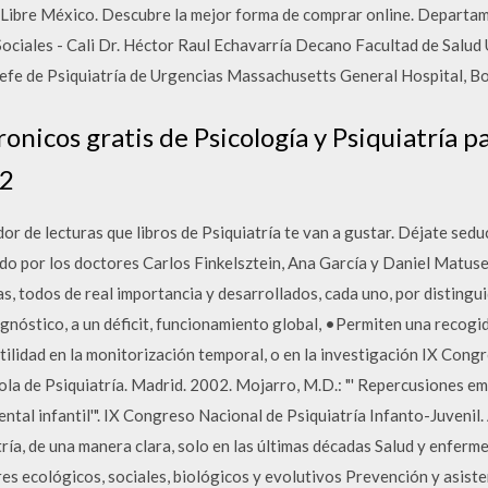
Libre México. Descubre la mejor forma de comprar online. Departame
Sociales - Cali Dr. Héctor Raul Echavarría Decano Facultad de Salud
efe de Psiquiatría de Urgencias Massachusetts General Hospital, B
onicos gratis de Psicología y Psiquiatría p
 2
de lecturas que libros de Psiquiatría te van a gustar. Déjate seduc
ado por los doctores Carlos Finkelsztein, Ana García y Daniel Matuse
as, todos de real importancia y desarrollados, cada uno, por distingu
agnóstico, a un déficit, funcionamiento global, •Permiten una recogi
ilidad en la monitorización temporal, o en la investigación IX Congr
ola de Psiquiatría. Madrid. 2002. Mojarro, M.D.: "' Repercusiones e
ental infantil'". IX Congreso Nacional de Psiquiatría Infanto-Juvenil
tría, de una manera clara, solo en las últimas décadas Salud y enferm
res ecológicos, sociales, biológicos y evolutivos Prevención y asiste