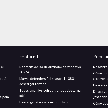
Featured
Popula
 el
Descarga de iso de arranque de windows
Descarga 
10 x64
Cómo hace
ratis
Marvel defenders full season 1 1080p
archivos 
descargar torrent
Descarga 
Todos aman los cofres grandes descargar
Descarga 
pdf
a para
_that chr
Descargar star wars monopoly pc
Cómo desc