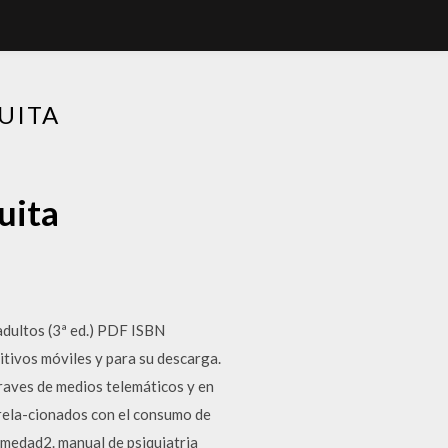
UITA
uita
 adultos (3ª ed.) PDF ISBN
itivos móviles y para su descarga.
traves de medios telemáticos y en
 rela-cionados con el consumo de
rmedad2. manual de psiquiatria