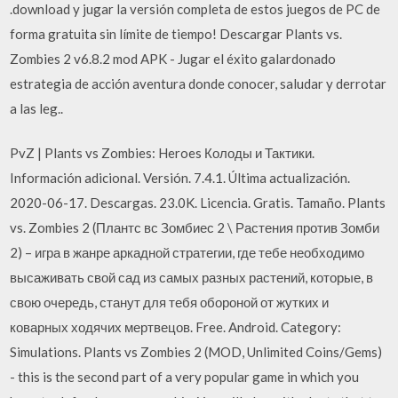
.download y jugar la versión completa de estos juegos de PC de
forma gratuita sin límite de tiempo! Descargar Plants vs.
Zombies 2 v6.8.2 mod APK - Jugar el éxito galardonado
estrategia de acción aventura donde conocer, saludar y derrotar
a las leg..
PvZ | Plants vs Zombies: Heroes Колоды и Тактики.
Información adicional. Versión. 7.4.1. Última actualización.
2020-06-17. Descargas. 23.0K. Licencia. Gratis. Tamaño. Plants
vs. Zombies 2 (Плантс вс Зомбиес 2 \ Растения против Зомби
2) – игра в жанре аркадной стратегии, где тебе необходимо
высаживать свой сад из самых разных растений, которые, в
свою очередь, станут для тебя обороной от жутких и
коварных ходячих мертвецов. Free. Android. Category:
Simulations. Plants vs Zombies 2 (MOD, Unlimited Coins/Gems)
- this is the second part of a very popular game in which you