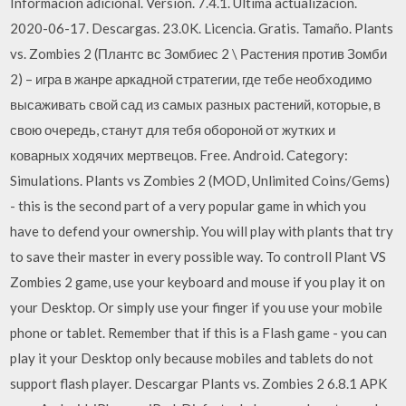
Información adicional. Versión. 7.4.1. Última actualización.
2020-06-17. Descargas. 23.0K. Licencia. Gratis. Tamaño. Plants
vs. Zombies 2 (Плантс вс Зомбиес 2 \ Растения против Зомби
2) – игра в жанре аркадной стратегии, где тебе необходимо
высаживать свой сад из самых разных растений, которые, в
свою очередь, станут для тебя обороной от жутких и
коварных ходячих мертвецов. Free. Android. Category:
Simulations. Plants vs Zombies 2 (MOD, Unlimited Coins/Gems)
- this is the second part of a very popular game in which you
have to defend your ownership. You will play with plants that try
to save their master in every possible way. To controll Plant VS
Zombies 2 game, use your keyboard and mouse if you play it on
your Desktop. Or simply use your finger if you use your mobile
phone or tablet. Remember that if this is a Flash game - you can
play it your Desktop only because mobiles and tablets do not
support flash player. Descargar Plants vs. Zombies 2 6.8.1 APK