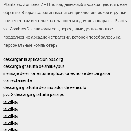
Plants vs. Zombies 2 – Плотоядные зомби возвращаются к нам
обратно. Вторая серия знаменитой приключенческой игрушки
принесет нам веселье на планшеты и другие аппараты. Plants
vs. Zombies 2 – знакомьтесь, перед вами долгожданное
продолжение аркадной стратегии, которой перебралось на
персональные компьютеры
descargar la aplicación pbs.org
descarga gratuita de snakeybus
mensaje de error entune aplicaciones no se descargaron
correctamente
descarga gratuita de simulador de vehículo
pvz 2 descarga gratuita para pc
orwlkjg
orwlkjg
orwlkjg
orwlkjg
orwlkjg