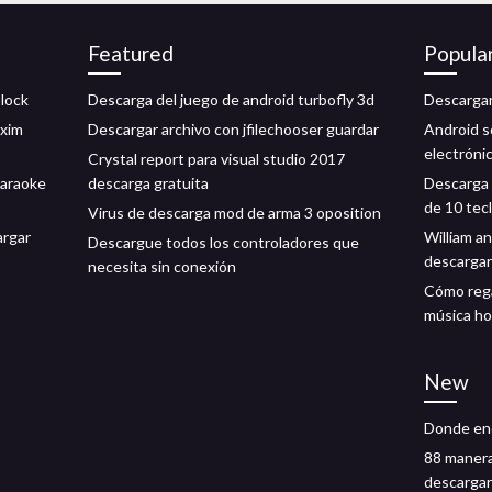
Featured
Popula
block
Descarga del juego de android turbofly 3d
Descargar
exim
Descargar archivo con jfilechooser guardar
Android s
electróni
Crystal report para visual studio 2017
karaoke
descarga gratuita
Descarga 
de 10 tec
Virus de descarga mod de arma 3 oposition
argar
William a
Descargue todos los controladores que
descargar
necesita sin conexión
Cómo rega
música h
New
Donde enc
88 manera
descargar