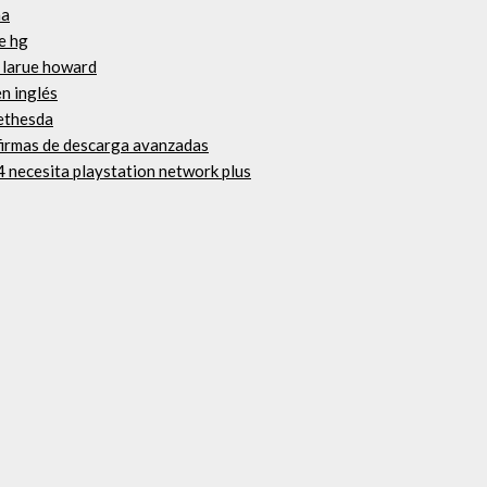
ha
e hg
 larue howard
n inglés
ethesda
 firmas de descarga avanzadas
4 necesita playstation network plus