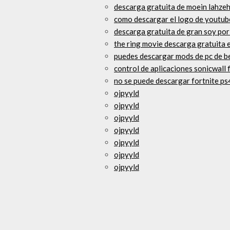
descarga gratuita de moein lahze
como descargar el logo de youtub
descarga gratuita de gran soy por
the ring movie descarga gratuita e
puedes descargar mods de pc de b
control de aplicaciones sonicwall
no se puede descargar fortnite ps
ojpyyld
ojpyyld
ojpyyld
ojpyyld
ojpyyld
ojpyyld
ojpyyld