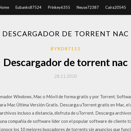
Home
Eubanks87524
Prinkey6355
Neuse72387
Caira20545
DESCARGADOR DE TORRENT NAC
BYRD87112
Descargador de torrent nac
28.11.2020
nador Windows, Mac o Móvil de forma gratis y por Torrent. Softwa
ara Mac Última Versión Gratis. Descarga uTorrent gratis en Mac, el 
archivos incluso a distancia, disfruta de uTorrent. Descarga archivos
 una compañía de software líder con el popular software de cliente 
onoce los 10 mejores buscadores de torrents sin anuncios que funci