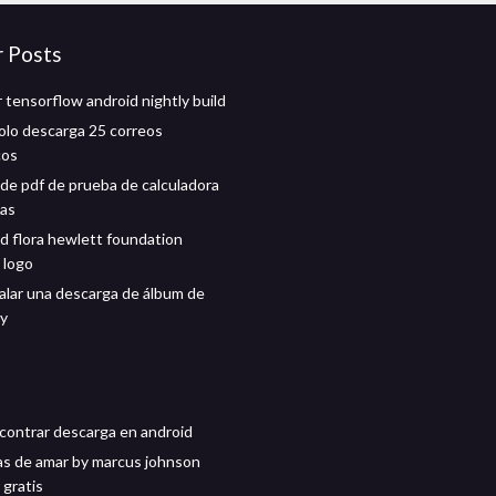
r Posts
 tensorflow android nightly build
olo descarga 25 correos
cos
de pdf de prueba de calculadora
las
nd flora hewlett foundation
 logo
lar una descarga de álbum de
oy
ontrar descarga en android
s de amar by marcus johnson
 gratis