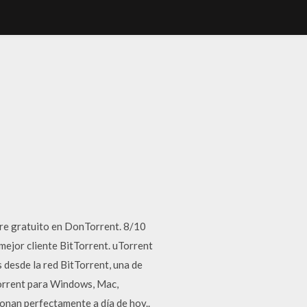
re gratuito en DonTorrent. 8/10
mejor cliente BitTorrent. uTorrent
 desde la red BitTorrent, una de
torrent para Windows, Mac,
onan perfectamente a día de hoy..