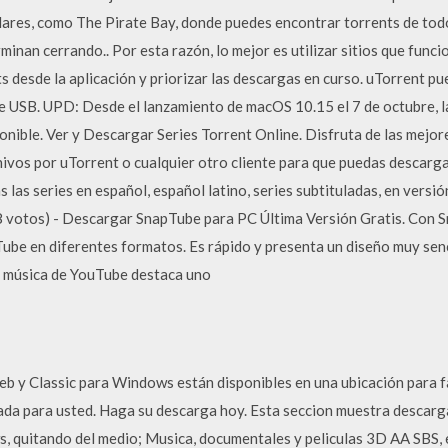
ulares, como The Pirate Bay, donde puedes encontrar torrents de tod
inan cerrando.. Por esta razón, lo mejor es utilizar sitios que func
s desde la aplicación y priorizar las descargas en curso. uTorrent p
ve USB. UPD: Desde el lanzamiento de macOS 10.15 el 7 de octubre, la
nible. Ver y Descargar Series Torrent Online. Disfruta de las mejor
ivos por uTorrent o cualquier otro cliente para que puedas descargar
 las series en español, español latino, series subtituladas, en versión
 votos) - Descargar SnapTube para PC Última Versión Gratis. Con
be en diferentes formatos. Es rápido y presenta un diseño muy senci
 música de YouTube destaca uno
 y Classic para Windows están disponibles en una ubicación para f
ada para usted. Haga su descarga hoy. Esta seccion muestra descarg
, quitando del medio; Musica, documentales y peliculas 3D AA SBS, e