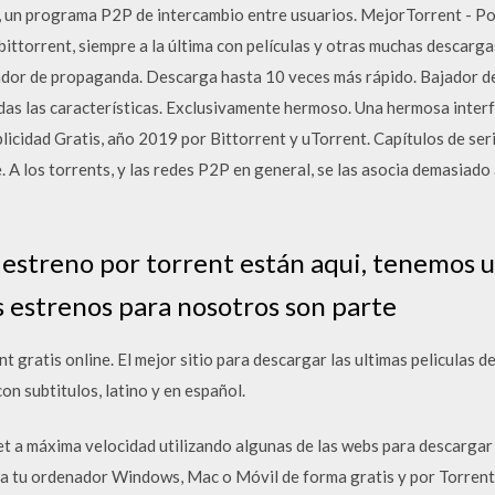
 un programa P2P de intercambio entre usuarios. MejorTorrent - Pod
bittorrent, siempre a la última con películas y otras muchas descar
or de propaganda. Descarga hasta 10 veces más rápido. Bajador de 
das las características. Exclusivamente hermoso. Una hermosa interf
licidad Gratis, año 2019 por Bittorrent y uTorrent. Capítulos de seri
e. A los torrents, y las redes P2P en general, se las asocia demasiado
e estreno por torrent están aqui, tenemos 
os estrenos para nosotros son parte
t gratis online. El mejor sitio para descargar las ultimas peliculas d
con subtitulos, latino y en español.
 a máxima velocidad utilizando algunas de las webs para descargar 
 tu ordenador Windows, Mac o Móvil de forma gratis y por Torrent