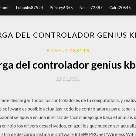
Home
Eubanks87524
Prinkey6355
Neuse72387
Caira20545
RGA DEL CONTROLADOR GENIUS K
ANSHUTZ88118
ga del controlador genius 
22.01.2021
mite descargar todos los controladores de tu computadora, y realiza
te software es posible actualizar todo los controladores para tener s
onal se apoya en una interfaz de fácil manejo que basa el análisis 
en rojo los drivers desactivados, en azul los que pueden ser actuali
egistro de descarga instala el software Intel® PROSet/Wireless WiFi