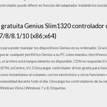
controlador puede diferir en función del adaptador inalámbrico inst
gratuita Genius Slim1320 controlador 
/8/8.1/10 (x86;x64)
ara poder manejar los dispositivos Genius en su ordenador. Gracia
rporar cualquier periférico Genius a su PC como mandos, micrófono
, el archivo está temporalmente no disponible. CDN no responde El
8796_ioCentre_V1.3 Descargar controlador driver gratis para Ge
so instantáneo al volumen, correo electrónico y otras funciones má
dan comodidad durante todo el día. Descarga los controladores de la
Windows Vista | Windows 7 y 8. Etiquetas.