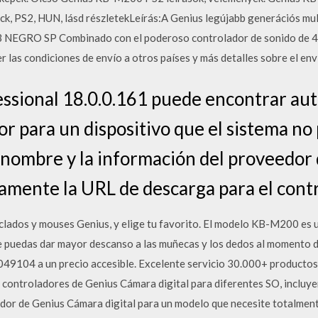
ack, PS2, HUN, lásd részletekLeírás:A Genius legújabb generációs mu
RO SP Combinado con el poderoso controlador de sonido de 40m
r las condiciones de envío a otros países y más detalles sobre el env
essional 18.0.0.161 puede encontrar a
or para un dispositivo que el sistema no
nombre y la información del proveedor de
amente la URL de descarga para el cont
lados y mouses Genius, y elige tu favorito. El modelo KB-M200 es 
 le puedas dar mayor descanso a las muñecas y los dedos al momento 
9104 a un precio accesible. Excelente servicio 30.000+ productos
e controladores de Genius Cámara digital para diferentes SO, incl
or de Genius Cámara digital para un modelo que necesite totalmente