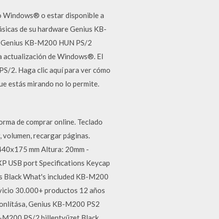
o Windows® o estar disponible a
básicas de su hardware Genius KB-
dor Genius KB-M200 HUN PS/2
a actualización de Windows®. El
S/2. Haga clic aquí para ver cómo
que estás mirando no lo permite.
orma de comprar online. Teclado
, volumen, recargar páginas.
; 440x175 mm Altura: 20mm -
 USB port Specifications Keycap
rs Black What's included KB-M200
vicio 30.000+ productos 12 años
sonlítása, Genius KB-M200 PS2
B-M200 PS/2 billentyűzet Black