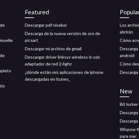
Featured
Popula
 de
Descargar pdf nisekoi
Los archi
abrirán
Descarga de la nueva versión de oro de
 muelle
picsart
Cómo acel
Descargar mi archivo de gmail
Descarga 
 de
android
Descargar driver linksys wireless-b usb
adaptador de red 2.4ghz
Cómo desc
mpleto
¿dónde están mis aplicaciones de iphone
Descarga
descargadas en itunes_
tis
New
Bit locker
Descarga 
Descarga 
Wispow fr
para mac