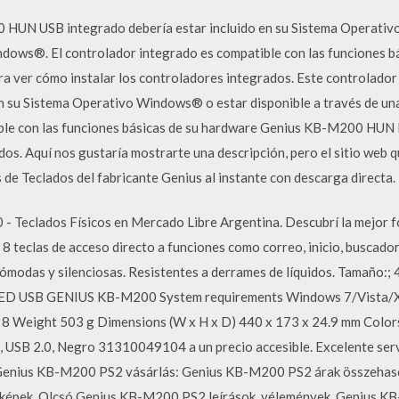
HUN USB integrado debería estar incluido en su Sistema Operativ
ndows®. El controlador integrado es compatible con las funciones 
ra ver cómo instalar los controladores integrados. Este controla
en su Sistema Operativo Windows® o estar disponible a través de un
ble con las funciones básicas de su hardware Genius KB-M200 HUN P
dos. Aquí nos gustaría mostrarte una descripción, pero el sitio web 
de Teclados del fabricante Genius al instante con descarga directa.
- Teclados Físicos en Mercado Libre Argentina. Descubrí la mejor f
 teclas de acceso directo a funciones como correo, inicio, buscador
ómodas y silenciosas. Resistentes a derrames de líquidos. Tamaño:
D USB GENIUS KB-M200 System requirements Windows 7/Vista/XP
 8 Weight 503 g Dimensions (W x H x D) 440 x 173 x 24.9 mm Colo
USB 2.0, Negro 31310049104 a un precio accesible. Excelente ser
 Genius KB-M200 PS2 vásárlás: Genius KB-M200 PS2 árak összeha
k, képek. Olcsó Genius KB-M200 PS2 leírások, vélemények. Genius K