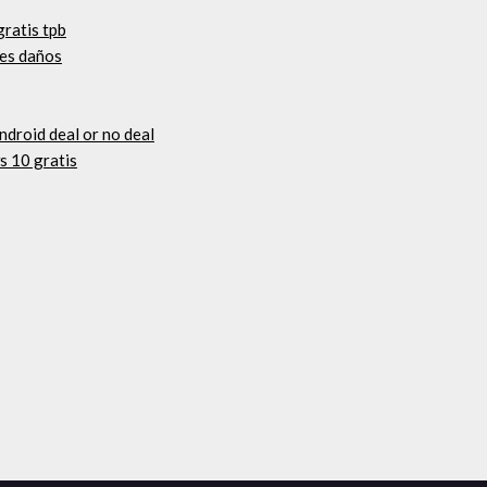
gratis tpb
 es daños
ndroid deal or no deal
s 10 gratis