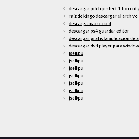
descargar pitch perfect 1 torrent 
raíz de kingo descargar el archivo
descarga macro mod
descargar ps4 guardar editor
descargar gratis la aplicación de a
descargar dvd player para window
jselkpu
jselkpu
jselkpu
jselkpu
jselkpu
jselkpu
jselkpu