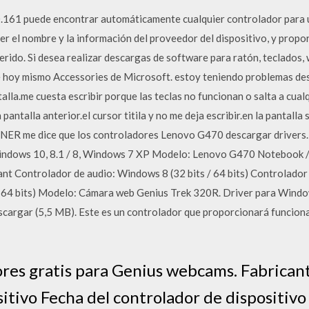
.161 puede encontrar automáticamente cualquier controlador para u
r el nombre y la información del proveedor del dispositivo, y propo
rido. Si desea realizar descargas de software para ratón, teclados,
e hoy mismo Accessories de Microsoft. estoy teniendo problemas de
talla.me cuesta escribir porque las teclas no funcionan o salta a cualq
 pantalla anterior.el cursor titila y no me deja escribir.en la pantall
ER me dice que los controladores Lenovo G470 descargar drivers. 
indows 10, 8.1 / 8, Windows 7 XP Modelo: Lenovo G470 Notebook / 
ant Controlador de audio: Windows 8 (32 bits / 64 bits) Controlado
 / 64 bits) Modelo: Cámara web Genius Trek 320R. Driver para Wind
argar (5,5 MB). Este es un controlador que proporcionará funcion
res gratis para Genius webcams. Fabrica
itivo Fecha del controlador de dispositivo