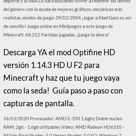
deporte y la NBA.Lo hará buscando volver a redefinir los límites
del género con la ayuda de mejores gráficos, mecánicas más
realistas, modos de juego 29/02/2004 ¡Jugar a Mad Gunz es así
de sencillo! Juega online en Minijuegos a este juego de
Minecraft. 68.212 Partidas jugadas, ¡juega tú ahora!
Descarga YA el mod Optifine HD
versión 1.14.3 HD U F2 para
Minecraft y haz que tu juego vaya
como la seda! ️ Guía paso a paso con
capturas de pantalla.
16/03/2020 Procesador: AMD E-350 1.6ghz Doble nucleo
RAM: 2gb - 1.6gb utilizables Video: AMD Radeon HD6310 -
941mb Pixel Shader: 5.0 Vertex Shader: 5.0 SO: Windows 7